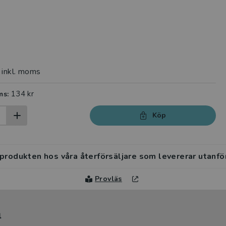
inkl. moms
134 kr
ms:
Köp
 produkten hos våra återförsäljare som levererar utanfö
Provläs
l