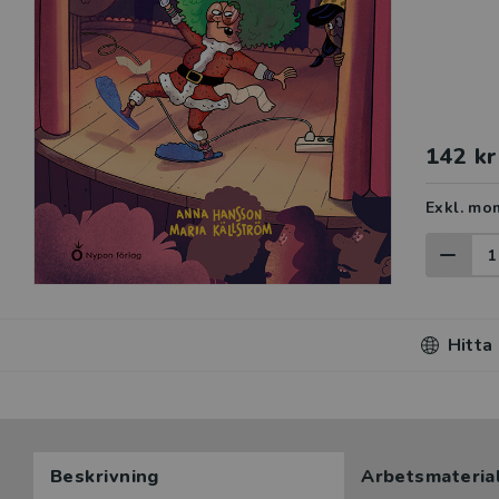
142 kr
Exkl. mo
Hitta
Beskrivning
Arbetsmateria