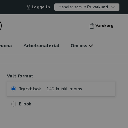
Logga in
Handlar som:
Privatkund
Varukorg
vuxna
Arbetsmaterial
Om oss
Valt format
Tryckt bok
142 kr inkl. moms
E-bok