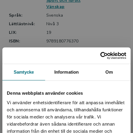
Sport och idrott
Vänskap
Språk:
Svenska
Lättlästnivå:
Nivå 3
LIX:
19
ISBN:
9789180776370
Utgivningsår:
2024
Artikelnummer:
47529-EB01
Upplaga:
Första
Samtycke
Information
Om
Upphovspersoner
Denna webbplats använder cookies
Vi använder enhetsidentifierare för att anpassa innehållet
och annonserna till användarna, tillhandahålla funktioner
för sociala medier och analysera vår trafik. Vi
Begränsad fraktregion
vidarebefordrar även sådana identifierare och annan
information från din enhet till de sociala medier och