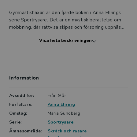
Gymnastikhäxan är den fjärde boken i Anna Ehrings
serie Sportrysare. Det är en mystisk berättelse om
mobbning, där rättvisa skipas och försoning uppnås
med hjälp av en övernaturlig kraft.
Visa hela beskrivningen
Lättlästa böcker från Nypon är ofta något kortare, har
alltid ett lättare språk och ett innehåll anpassat för
den tänkta läsarens ålder. Böckerna är indelade i sex
nivåer. Sportrysarna ligger på nivå 3 av 6.
Information
Avsedd för:
Från 9 år
Författare:
Anna Ehring
Omslag:
Maria Sundberg
Serie:
Sportrysare
Ämnesområde:
Skräck och rysare