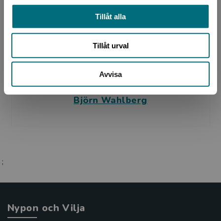
Tillåt alla
Tillåt urval
Avvisa
Översättare
Björn Wahlberg
;
Nypon och Vilja