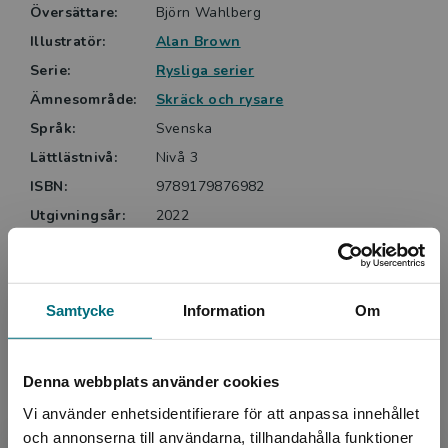
Översättare:
Björn Wahlberg
Illustratör:
Alan Brown
Serie:
Rysliga serier
Ämnesområde:
Skräck och rysare
Språk:
Svenska
Lättlästnivå:
Nivå 3
ISBN:
9789179876982
Utgivningsår:
2022
Artikelnummer:
45357-01
Upplaga:
Första
Sidantal:
44
Samtycke
Information
Om
Köp- och leveransvillkor
Denna webbplats använder cookies
Vi använder enhetsidentifierare för att anpassa innehållet
Upphovspersoner
och annonserna till användarna, tillhandahålla funktioner