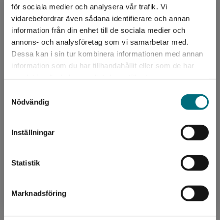
för sociala medier och analysera vår trafik. Vi
Begränsad fraktregion
vidarebefordrar även sådana identifierare och annan
information från din enhet till de sociala medier och
annons- och analysföretag som vi samarbetar med.
Dessa kan i sin tur kombinera informationen med annan
information som du har tillhandahållit eller som de har
Det verkar som att du besöker
samlat in när du har använt deras tjänster.
Författare
nyponochviljaforlag.se via en enhet utanför
Samtyckesval
Sverige. Vi erbjuder inte leveranser utanför
Jessica Freeburg
Nödvändig
Sverige. För att kunna slutföra ett köp måste
leveransadressen vara i Sverige.
Inställningar
Kontakta kundservice
Statistik
Illustratör
Marknadsföring
Stäng
Alan Brown