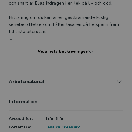
och snart är Elias indragen i en lek på liv och död.
Hitta mig om du kan är en gastkramande kuslig
serieberättelse som håller läsaren på helspänn fram
till sista bildrutan.
Under samlingsnamnet Rysliga serier presenterar vi
Visa hela beskrivningen
serieromaner där läskighetsnivån uppskruvad för att
passa dem som lockas av att få känna kalla kårar och
spänning när de läser. Med bilder som speglar
handlingen blir det lätt att hänga med och få nycklar
och verktyg för att bemästra förståelsen av ord och
Arbetsmaterial
bild.
Information
Avsedd för:
Från 8 år
Författare:
Jessica Freeburg