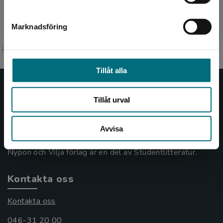
Marknadsföring
Stäng
;
Tillåt alla
Nypon och Vilja
Tillåt urval
Nypon och Vilja förlag ger ut böcker som väcker läslust
och öppnar dörren till nya världar och möjligheter för
Avvisa
såväl barn som vuxna.
Nypon och Vilja förlag är en del av Studentlitteratur.
Kontakta oss
Kontakta oss
046-31 20 00