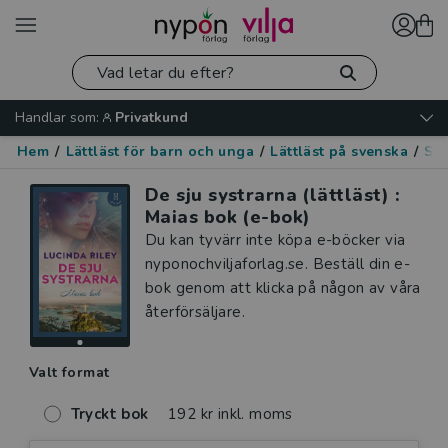
Handlar som:
Privatkund
Hem
/
Lättläst för barn och unga
/
Lättläst på svenska
/
Spä
De sju systrarna (lättläst) :
Maias bok (e-bok)
Du kan tyvärr inte köpa e-böcker via
nyponochviljaforlag.se. Beställ din e-
bok genom att klicka på någon av våra
återförsäljare.
Valt format
Tryckt bok
192 kr inkl. moms