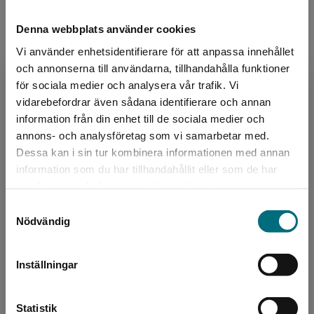
ISBN:
9789179711207
Denna webbplats använder cookies
Utgivningsår:
2021
Vi använder enhetsidentifierare för att anpassa innehållet
Artikelnummer:
46651-EP01
och annonserna till användarna, tillhandahålla funktioner
Upplaga:
Första
för sociala medier och analysera vår trafik. Vi
Begränsad fraktregion
Sidantal:
190
vidarebefordrar även sådana identifierare och annan
information från din enhet till de sociala medier och
annons- och analysföretag som vi samarbetar med.
Dessa kan i sin tur kombinera informationen med annan
Upphovspersoner
information som du har tillhandahållit eller som de har
Det verkar som att du besöker
samlat in när du har använt deras tjänster.
nyponochviljaforlag.se via en enhet utanför
Samtyckesval
Sverige. Vi erbjuder inte leveranser utanför
Nödvändig
Sverige. För att kunna slutföra ett köp måste
leveransadressen vara i Sverige.
Inställningar
Kontakta kundservice
Bearbetare
Hanna Wallsten
Statistik