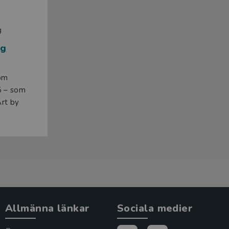
g
rg
nom
5 – som
Art by
Allmänna länkar
Sociala medier