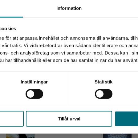
Begränsad fraktregion
Information
n och föredömligt lättläst. Ingredienserna
 borde kunna locka ovilliga läsare i
cookies
e för att anpassa innehållet och annonserna till användarna, tillh
Det verkar som att du besöker nyponochviljaforlag.se via
eth Frank
vår trafik. Vi vidarebefordrar även sådana identifierare och anna
en enhet utanför Sverige. Vi erbjuder inte leveranser
 nr 17/2021
nnons- och analysföretag som vi samarbetar med. Dessa kan i sin
utanför Sverige. För att kunna slutföra ett köp måste
har tillhandahållit eller som de har samlat in när du har använt 
leveransadressen vara i Sverige.
Kontakta kundservice
Relaterat
Inställningar
Statistik
Stäng
Tillåt urval