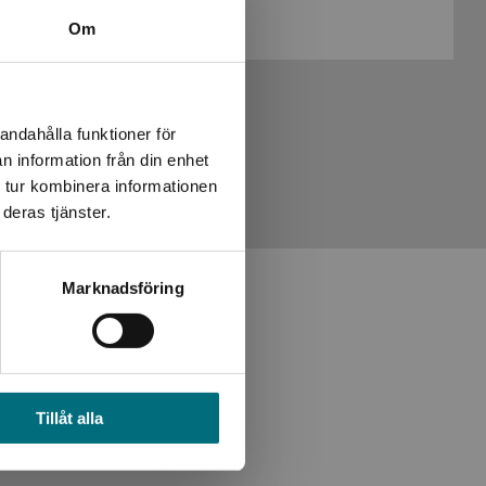
Köp- och leveransvillkor
Om
andahålla funktioner för
n information från din enhet
 tur kombinera informationen
deras tjänster.
Marknadsföring
del 2 av 0
Tillåt alla