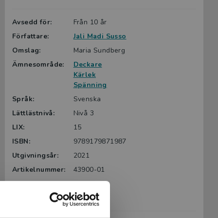
Avsedd för:
Från 10 år
Författare:
Jali Madi Susso
Omslag:
Maria Sundberg
Ämnesområde:
Deckare
Kärlek
Spänning
Språk:
Svenska
Lättlästnivå:
Nivå 3
LIX:
15
ISBN:
9789179871987
Utgivningsår:
2021
Artikelnummer:
43900-01
Upplaga:
Första
Sidantal:
108