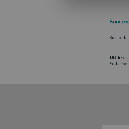
Som en
Susso, Ja
154 kr
in
Exkl. mom