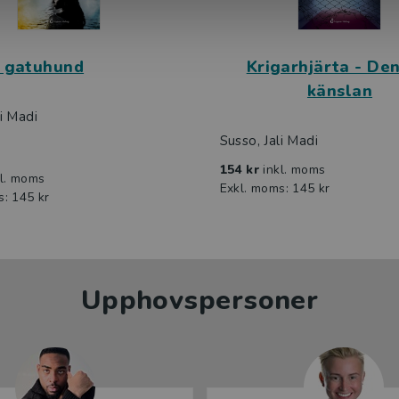
 gatuhund
Krigarhjärta - De
känslan
li Madi
Susso, Jali Madi
154 kr
inkl. moms
kl. moms
Exkl. moms: 145 kr
s: 145 kr
Upphovspersoner