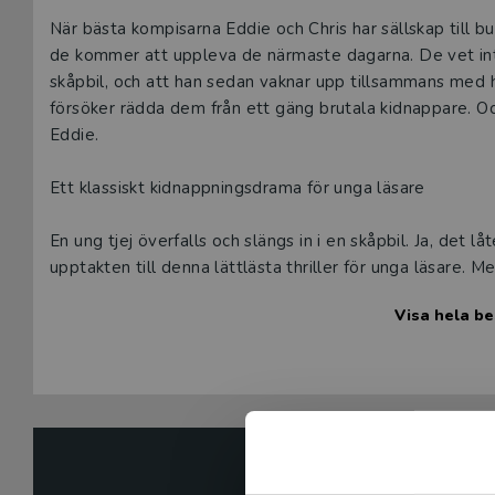
Beskrivning
När bästa kompisarna Eddie och Chris har sällskap till 
de kommer att uppleva de närmaste dagarna. De vet inte
skåpbil, och att han sedan vaknar upp tillsammans med he
försöker rädda dem från ett gäng brutala kidnappare. Och 
Eddie.
Ett klassiskt kidnappningsdrama för unga läsare
En ung tjej överfalls och slängs in i en skåpbil. Ja, det
upptakten till denna lättlästa thriller för unga läsare. 
också en bok om vänskap och förälskelse.
Visa hela be
Läsare och bibliotekarier kan nu glädjas åt att Jali Ma
tidigare lättlästa romaner.
Jali Madi Susso debuterade 2019. Han är född i Stockh
Boken finns också som e-bok digital ljudbok.