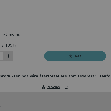
inkl. moms
139 kr
ms:
Köp
 produkten hos våra återförsäljare som levererar utanfö
Provläs
l