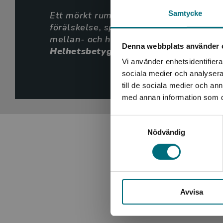
Samtycke
Ett mörkt rum [...] är ytterst välskrive
förälskelse, spänning och kidnapparjakt
mellan- och högstadieåldrarna.
Denna webbplats använder 
Helhetsbetyg 3 av 5
Vi använder enhetsidentifierar
Elisab
sociala medier och analysera 
BTJ-häfte
till de sociala medier och a
med annan information som du 
Samtyckesval
Nödvändig
Avvisa