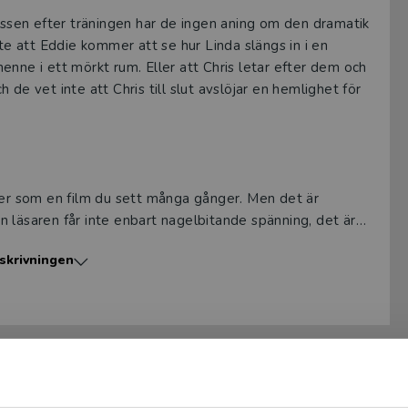
bussen efter träningen har de ingen aning om den dramatik
 att Eddie kommer att se hur Linda slängs in i en
nne i ett mörkt rum. Eller att Chris letar efter dem och
de vet inte att Chris till slut avslöjar en hemlighet för
 låter som en film du sett många gånger. Men det är
Men läsaren får inte enbart nagelbitande spänning, det är
skrivningen
di Susso kommer med en bok för något yngre läsare än hans
olm, men känner sig lika hemma i Gambia.