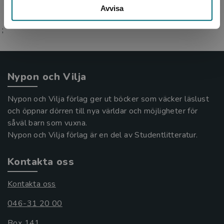
Avvisa
;
Nypon och Vilja
Nypon och Vilja förlag ger ut böcker som väcker läslust
och öppnar dörren till nya världar och möjligheter för
såväl barn som vuxna.
Nypon och Vilja förlag är en del av Studentlitteratur.
Kontakta oss
Kontakta oss
046-31 20 00
Box 141