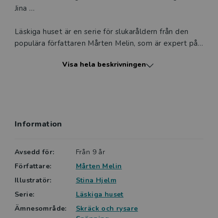
Jina …
Läskiga huset är en serie för slukaråldern från den
populära författaren Mårten Melin, som är expert på
att väcka läslust hos barn och unga. Stina Hjelms
Visa hela beskrivningen
teckningar i seriestil fångar på ett effektfullt sätt den
skräckfyllda mystiken som dyker upp mitt i vardagen.
Sagt om Läskiga huset - Tvättstugan:
Information
”Mårten Melin har känsla för vad barnen vill ha och jag
tror den här serien kan bli populär bland
nybörjarläsarna.”
Avsedd för:
Från 9 år
Författare:
Mårten Melin
Marianne Ericson, BTJ
Illustratör:
Stina Hjelm
Serie:
Läskiga huset
En kul detalj på böckerna i serien är att serienamnet
”Läskiga huset” ligger i självlysande färg på omslaget
Ämnesområde:
Skräck och rysare