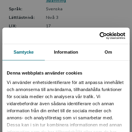
- testa att gå in i ett mörkt rum med boken … om du
Spänning
vågar!
Språk:
Svenska
Lättlästnivå:
Nivå 3
LIX:
17
ISBN:
9789179875077
Utgivningsår:
2023
Artikelnummer:
43361-EB01
Samtycke
Information
Om
Upplaga:
Första
Denna webbplats använder cookies
Vi använder enhetsidentifierare för att anpassa innehållet
Upphovspersoner
och annonserna till användarna, tillhandahålla funktioner
för sociala medier och analysera vår trafik. Vi
Begränsad fraktregion
vidarebefordrar även sådana identifierare och annan
information från din enhet till de sociala medier och
annons- och analysföretag som vi samarbetar med.
Dessa kan i sin tur kombinera informationen med annan
information som du har tillhandahållit eller som de har