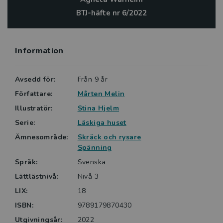
Ahnland, BTJ, om Läskiga huset – Taket
BTJ-häfte nr 6/2022
Information
Avsedd för:
Från 9 år
Författare:
Mårten Melin
Illustratör:
Stina Hjelm
Serie:
Läskiga huset
Ämnesområde:
Skräck och rysare
Spänning
Språk:
Svenska
Lättlästnivå:
Nivå 3
LIX:
18
ISBN:
9789179870430
Utgivningsår:
2022