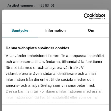
Artikelnummer:
43363-01
Upplaga:
Första
Sidantal:
52
Samtycke
Information
Om
Köp- och leveransvillkor
Denna webbplats använder cookies
Relaterat
Vi använder enhetsidentifierare för att anpassa innehållet
och annonserna till användarna, tillhandahålla funktioner
för sociala medier och analysera vår trafik. Vi
Begränsad fraktregion
vidarebefordrar även sådana identifierare och annan
information från din enhet till de sociala medier och
annons- och analysföretag som vi samarbetar med.
Dessa kan i sin tur kombinera informationen med annan
information som du har tillhandahållit eller som de har
Det verkar som att du besöker
samlat in när du har använt deras tjänster.
nyponochviljaforlag.se via en enhet utanför
Samtyckesval