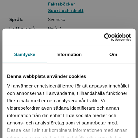
Faktaböcker
Sport och idrott
Språk:
Svenska
Lättlästnivå:
Nivå 2
ISBN:
9789180775090
Utgivningsår:
2024
Samtycke
Information
Om
Artikelnummer:
47305-EB01
Upplaga:
Första
Denna webbplats använder cookies
Vi använder enhetsidentifierare för att anpassa innehållet
Upphovspersoner
och annonserna till användarna, tillhandahålla funktioner
för sociala medier och analysera vår trafik. Vi
Begränsad fraktregion
vidarebefordrar även sådana identifierare och annan
information från din enhet till de sociala medier och
annons- och analysföretag som vi samarbetar med.
Dessa kan i sin tur kombinera informationen med annan
information som du har tillhandahållit eller som de har