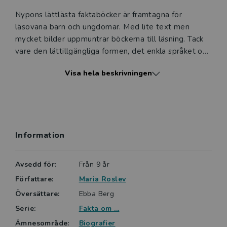
Nypons lättlästa faktaböcker är framtagna för
läsovana barn och ungdomar. Med lite text men
mycket bilder uppmuntrar böckerna till läsning. Tack
vare den lättillgängliga formen, det enkla språket och
de intressanta ämnena väcker böckerna läslust hos
Visa hela beskrivningen
såväl yngre som äldre läsare.
Gemensamt är också att de har en
innehållsförteckning och ibland förekommer mycket
enkla diagram, som i en traditionell faktabok. Färg och
Information
form är speciellt framtaget för att locka till vidare
läsning.
Avsedd för:
Från 9 år
Lättlästa böcker från Nypon är ofta något kortare, har
Författare:
Maria Roslev
alltid ett lättare språk och ett innehåll anpassat för
Översättare:
Ebba Berg
den tänkta läsarens ålder. Nypons böcker är indelade
Serie:
Fakta om ...
i sex nivåer. Fakta om-serien ligger på nivå 2 av 6.
Ämnesområde:
Biografier