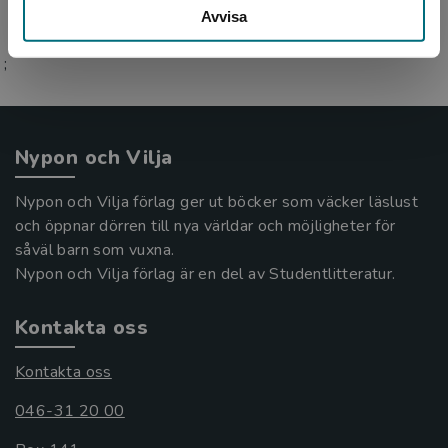
Avvisa
;
Nypon och Vilja
Nypon och Vilja förlag ger ut böcker som väcker läslust
och öppnar dörren till nya världar och möjligheter för
såväl barn som vuxna.
Nypon och Vilja förlag är en del av Studentlitteratur.
Kontakta oss
Kontakta oss
046-31 20 00