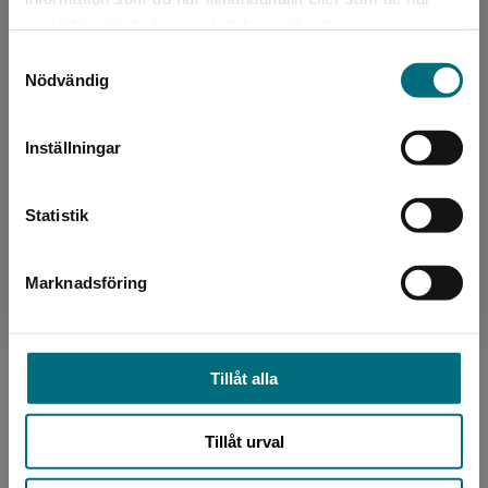
Det verkar som att du besöker
Författare
samlat in när du har använt deras tjänster.
nyponochviljaforlag.se via en enhet utanför
Maria Roslev
Samtyckesval
Sverige. Vi erbjuder inte leveranser utanför
Nödvändig
Sverige. För att kunna slutföra ett köp måste
leveransadressen vara i Sverige.
Inställningar
Kontakta kundservice
Statistik
Översättare
Marknadsföring
Stäng
Ebba Berg
Ebba Berg är författare och översättare bosatt
Tillåt alla
i Göteborg. Hon är utbildad journalist och har
arbetat som förlagsredaktör, radioproducent
och resea...
Tillåt urval