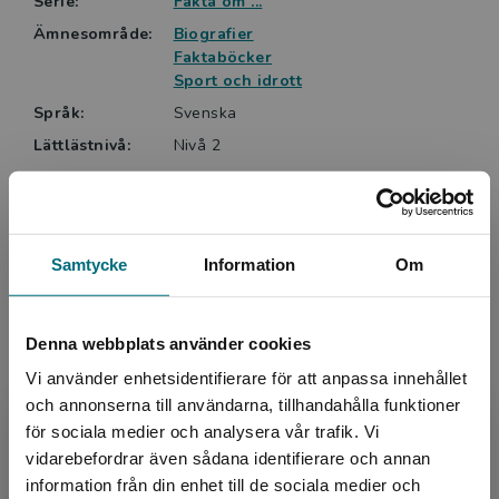
Serie:
Fakta om ...
Ämnesområde:
Biografier
Faktaböcker
Sport och idrott
Språk:
Svenska
Lättlästnivå:
Nivå 2
ISBN:
9789180773966
Utgivningsår:
2024
Artikelnummer:
47305-01
Samtycke
Information
Om
Upplaga:
Första
Sidantal:
40
Denna webbplats använder cookies
Köp- och leveransvillkor
Vi använder enhetsidentifierare för att anpassa innehållet
och annonserna till användarna, tillhandahålla funktioner
för sociala medier och analysera vår trafik. Vi
Begränsad fraktregion
Upphovspersoner
vidarebefordrar även sådana identifierare och annan
information från din enhet till de sociala medier och