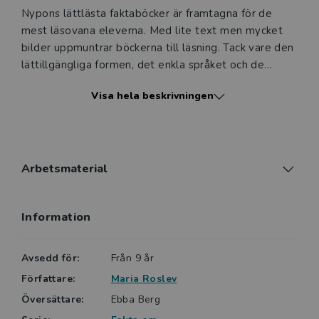
Nypons lättlästa faktaböcker är framtagna för de
mest läsovana eleverna. Med lite text men mycket
bilder uppmuntrar böckerna till läsning. Tack vare den
lättillgängliga formen, det enkla språket och de
intressanta ämnena väcker böckerna läslust hos såväl
Visa hela beskrivningen
yngre som äldre läsare.
Gemensamt är också att de har en
innehållsförteckning och ibland förekommer mycket
enkla diagram, som i en traditionell faktabok. Färg och
Arbetsmaterial
form är speciellt framtaget för att locka till vidare
läsning.
Information
Avsedd för:
Från 9 år
Författare:
Maria Roslev
Översättare:
Ebba Berg