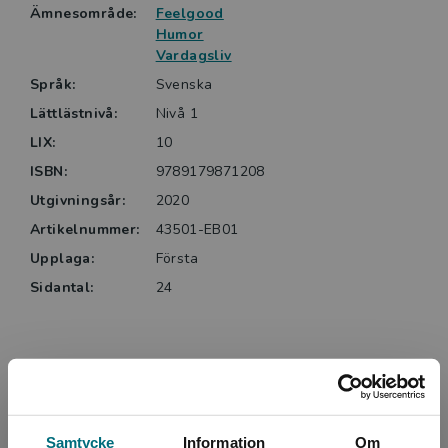
Ämnesområde:
Feelgood
Humor
Vardagsliv
Språk:
Svenska
Lättlästnivå:
Nivå 1
LIX:
10
ISBN:
9789179871208
Utgivningsår:
2020
Artikelnummer:
43501-EB01
Upplaga:
Första
Sidantal:
24
Upphovspersoner
Samtycke
Information
Om