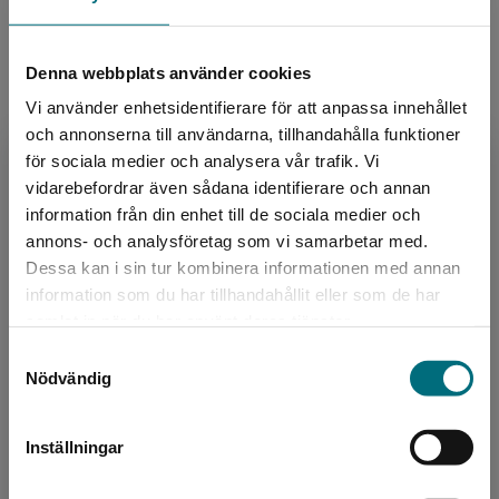
Denna webbplats använder cookies
Författare
Vi använder enhetsidentifierare för att anpassa innehållet
och annonserna till användarna, tillhandahålla funktioner
Janina Kastevik
för sociala medier och analysera vår trafik. Vi
Begränsad fraktregion
vidarebefordrar även sådana identifierare och annan
Janina Kastevik är barnboksförfattare, jurist och
information från din enhet till de sociala medier och
trebarnsmamma. Hon debuterade med boken
annons- och analysföretag som vi samarbetar med.
Slottet av is 2013. Janina Kastevik och Sarah
Dessa kan i sin tur kombinera informationen med annan
Utas är sy...
information som du har tillhandahållit eller som de har
Det verkar som att du besöker
samlat in när du har använt deras tjänster.
nyponochviljaforlag.se via en enhet utanför
Samtyckesval
Sverige. Vi erbjuder inte leveranser utanför
Nödvändig
Sverige. För att kunna slutföra ett köp måste
leveransadressen vara i Sverige.
Inställningar
Kontakta kundservice
Författare