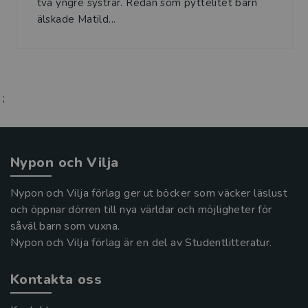
två yngre systrar. Redan som pyttelitet barn
älskade Matild...
;
Nypon och Vilja
Nypon och Vilja förlag ger ut böcker som väcker läslust
och öppnar dörren till nya världar och möjligheter för
såväl barn som vuxna.
Nypon och Vilja förlag är en del av Studentlitteratur.
Kontakta oss