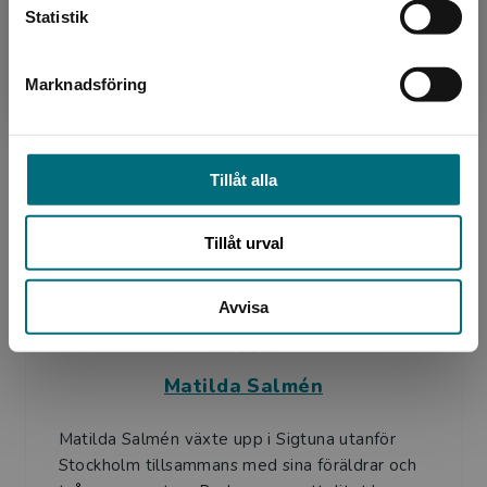
Sarah Utas
Statistik
Sarah Utas är barn- och ungdomsbibliotekarie
Marknadsföring
Stäng
med många års erfarenhet av barnlitteratur
och läsfrämjande. Till vardags matchar hon rätt
person med ...
Tillåt alla
Tillåt urval
Avvisa
Illustratör
Matilda Salmén
Matilda Salmén växte upp i Sigtuna utanför
Stockholm tillsammans med sina föräldrar och