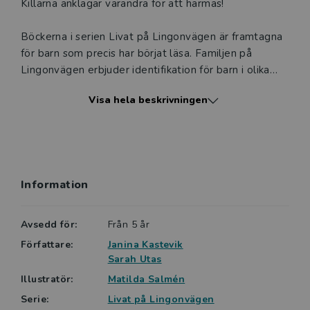
Killarna anklagar varandra för att härmas!
Böckerna i serien Livat på Lingonvägen är framtagna
för barn som precis har börjat läsa. Familjen på
Lingonvägen erbjuder identifikation för barn i olika
åldrar. Matilda Salméns sprudlande illustrationer i
Visa hela beskrivningen
fyrfärg ger stöd åt texten och tilltalar både barn och
vuxna.
Böckerna är indelade i fyra nivåer, och
svårighetsgraden ökar sakta mellan nivåerna. Detta
Information
för att barnen ska känna framgång och motivation att
läsa en bok till. Böckerna kan läsas av barnen själva
eller tillsammans med en vuxen. Den här boken
Avsedd för:
Från 5 år
tillhör nivå blå, nivå två av fyra.
Författare:
Janina Kastevik
Sarah Utas
Illustratör:
Matilda Salmén
Serie:
Livat på Lingonvägen