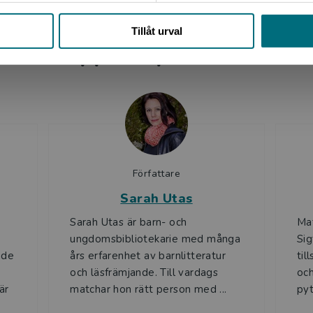
Stäng
Tillåt urval
Upphovspersoner
Författare
Sarah Utas
Sarah Utas är barn- och
Mat
ungdomsbibliotekarie med många
Sig
ade
års erfarenhet av barnlitteratur
til
och läsfrämjande. Till vardags
och
är
matchar hon rätt person med ...
pyt