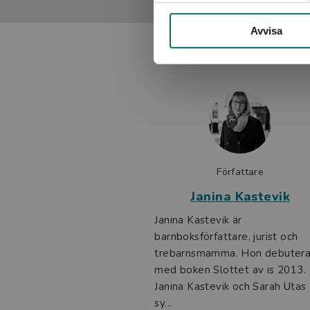
Avvisa
Författare
Janina Kastevik
Janina Kastevik är
barnboksförfattare, jurist och
trebarnsmamma. Hon debuter
med boken Slottet av is 2013.
Janina Kastevik och Sarah Utas 
sy...