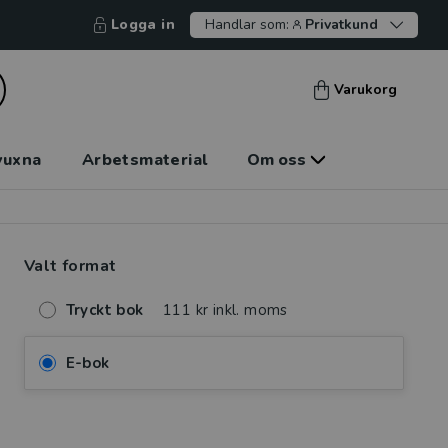
Logga in
Handlar som:
Privatkund
Varukorg
vuxna
Arbetsmaterial
Om oss
Valt format
Tryckt bok
111 kr inkl. moms
E-bok