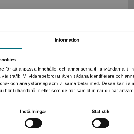
tarbetade för barn som precis börjat intressera sig för
ng. Böckerna är indelade i fyra nivåer, och
att barnen ska känna framgång och motivation att läsa en
Begränsad fraktregion
Information
.
ion för barn i olika åldrar. Böckerna kan läsas av barnen
cookies
Matilda Salméns sprudlande illustrationer i fyrfärg ger
e för att anpassa innehållet och annonserna till användarna, tillh
Det verkar som att du besöker nyponochviljaforlag.se via
skrivningen
vår trafik. Vi vidarebefordrar även sådana identifierare och anna
en enhet utanför Sverige. Vi erbjuder inte leveranser
nnons- och analysföretag som vi samarbetar med. Dessa kan i sin
utanför Sverige. För att kunna slutföra ett köp måste
har tillhandahållit eller som de har samlat in när du har använt 
leveransadressen vara i Sverige.
Kontakta kundservice
Inställningar
Statistik