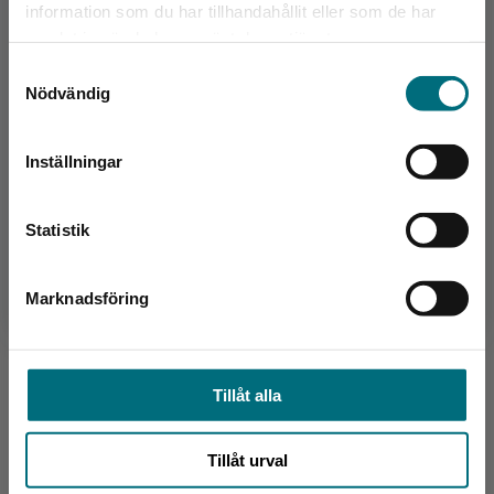
information som du har tillhandahållit eller som de har
Det verkar som att du besöker
samlat in när du har använt deras tjänster.
nyponochviljaforlag.se via en enhet utanför
Samtyckesval
Sverige. Vi erbjuder inte leveranser utanför
Nödvändig
Sverige. För att kunna slutföra ett köp måste
leveransadressen vara i Sverige.
Bearbetare
Inställningar
Kontakta kundservice
Tomas Dömstedt
Statistik
Tomas Dömstedt är född 1960 i Örebro och är
barn- och ungdomsboksförfattare, men skriver
Marknadsföring
Stäng
numera i huvudsak faktaböcker och biografier.
Han bor i Ha...
Tillåt alla
Tillåt urval