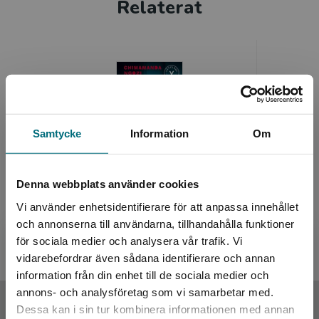
Relaterat
Boken finns även som e-bok och ljudbok.
Samtycke
Information
Om
Americanah (lättläst)
Fatta lag
Denna webbplats använder cookies
Vi använder enhetsidentifierare för att anpassa innehållet
Adichie, Chimamanda Ngozi
Hariri, Do
och annonserna till användarna, tillhandahålla funktioner
192 kr
inkl. moms
192 kr
ink
för sociala medier och analysera vår trafik. Vi
Exkl. moms: 181 kr
Exkl. moms
Begränsad fraktregion
vidarebefordrar även sådana identifierare och annan
information från din enhet till de sociala medier och
annons- och analysföretag som vi samarbetar med.
Upphovspersoner
Dessa kan i sin tur kombinera informationen med annan