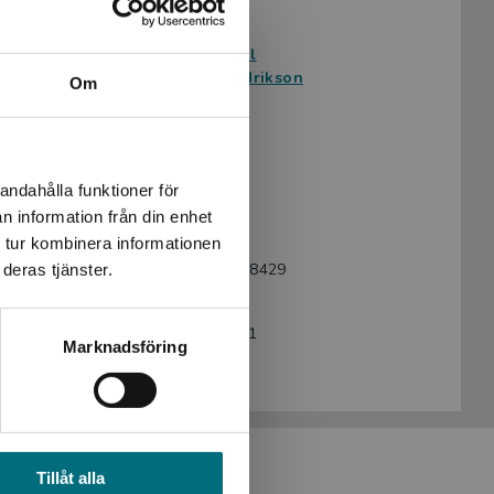
Avsedd för:
Från 15 år
Författare:
Moa Candil
Bengt Fredrikson
Om
Serie:
Ett liv
Ämnesområde:
Biografier
Språk:
Svenska
andahålla funktioner för
Lättlästnivå:
X-Large
n information från din enhet
LIX:
29
 tur kombinera informationen
ISBN:
9789179498429
deras tjänster.
Utgivningsår:
2024
Artikelnummer:
47456-EB01
Marknadsföring
Upplaga:
Första
Tillåt alla