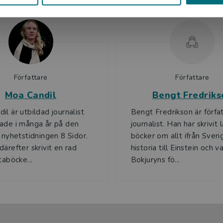
Författare
Författare
Moa Candil
Bengt Fredriks
il är utbildad journalist
Bengt Fredrikson är förfa
ade i många år på den
journalist. Han har skrivit 
a nyhetstidningen 8 Sidor.
böcker om allt ifrån Sveri
därefter skrivit en rad
historia till Einstein och v
taböcke...
Bokjuryns fö...