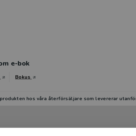
om e-bok
s
Bokus
 produkten hos våra återförsäljare som levererar utanfö