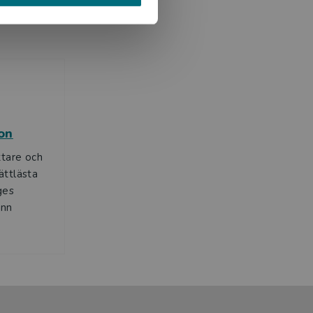
on
ttare och
lättlästa
ges
ann