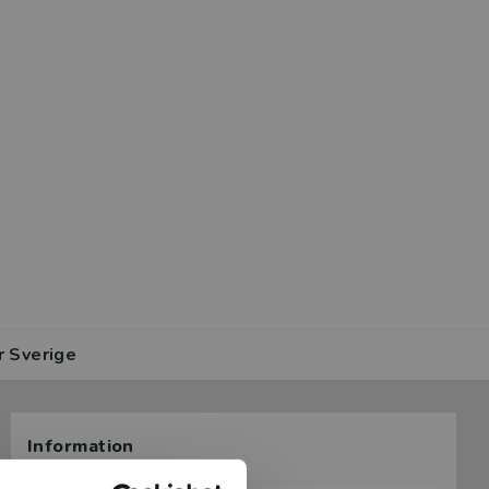
r Sverige
Information