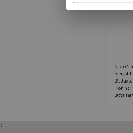
Moa Cand
och jobb
lättläst
Hon har 
lätta fak
;