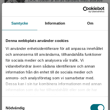
J.R.R. Tolkien är en av världens mest älskade
författare. Som barn blev han föräldralös. Som
ung man stred han i första världskriget. Ändå
skrev ha...
181 kr
inkl. moms
Samtycke
Information
Om
Exkl. moms: 171 kr
Denna webbplats använder cookies
Livet på planen - Fridolina Rolfö
Vi använder enhetsidentifierare för att anpassa innehållet
Dömstedt, Tomas
och annonserna till användarna, tillhandahålla funktioner
Fridolina Rolfö är en av Sveriges främsta
för sociala medier och analysera vår trafik. Vi
fotbollsstjärnor. Hon har spelat i flera av
Begränsad fraktregion
vidarebefordrar även sådana identifierare och annan
Europas bästa lag och vunnit Champions
League med Barcelona. ...
information från din enhet till de sociala medier och
annons- och analysföretag som vi samarbetar med.
154 kr
inkl. moms
Dessa kan i sin tur kombinera informationen med annan
Exkl. moms: 145 kr
information som du har tillhandahållit eller som de har
Det verkar som att du besöker
samlat in när du har använt deras tjänster.
nyponochviljaforlag.se via en enhet utanför
Samtyckesval
Livet på planen - Fridolina Rolfö (e-
Sverige. Vi erbjuder inte leveranser utanför
Nödvändig
bok)