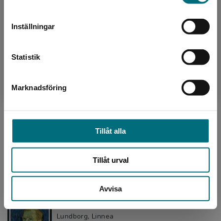
Sverige. För att kunna slutföra ett köp måste
Dömstedt, Tomas
leveransadressen vara i Sverige.
Fridolina Rolfö är en av Sveriges främsta
Inställningar
fotbollsstjärnor. Hon har spelat i flera av
Kontakta kundservice
Europas bästa lag och vunnit Champions
League med Barcelona. ...
Statistik
Marknadsföring
Stäng
Livet på planen - Kylian Mbappé
Meredith, Harry
Kylian Mbappé växte upp i en förort till Paris.
Hans stora intresse var fotboll, det
Tillåt alla
överskuggade allt annat. Redan som 11-åring
blev han upptäckt,...
Tillåt urval
154 kr
inkl. moms
Exkl. moms: 145 kr
Avvisa
Vincent van Gogh - Ett liv (e-bok)
Lundborg, Linnea