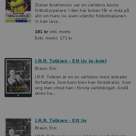
Zlatan Ibrahimovic var en världens bästa
fotbollsspelare. I den här boken får vi reda på
allt om hans liv, även utanför fotbollsplanen.
Vi kan läsa...
181 kr
inkl. moms
Exkl. moms: 171 kr
J.R.R. Tolkien - Ett liv (e-bok)
Braun, Eric
J.R.R. Tolkien är en av världens mest älskade
författare. Som barn blev han föräldralös. Som
ung man stred han i första världskriget. Ändå
skrev ha...
J.R.R. Tolkien - Ett liv
Braun, Eric