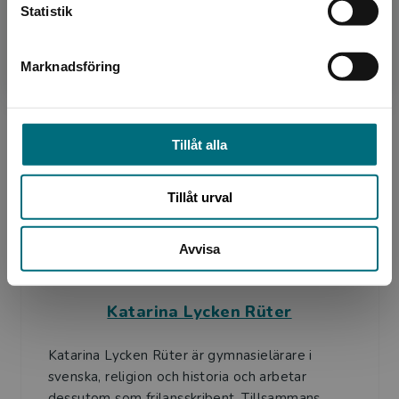
Annelie Drewsen
Statistik
Annelie Drewsen är journalist, författare och
Marknadsföring
Stäng
före detta lärare. Hon har skrivit flera böcker
för barn, ungdomar och vuxna, bland annat om
ensamkom...
Tillåt alla
Tillåt urval
Avvisa
Författare
Katarina Lycken Rüter
Katarina Lycken Rüter är gymnasielärare i
svenska, religion och historia och arbetar
dessutom som frilansskribent. Tillsammans