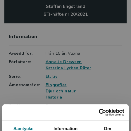
Rüter som fick Svenska Akademiens svensklärarpris
Staffan Engstrand
2020.
BTJ-häfte nr 20/2021
Boken finns även som e-bok och ljudbok.
Information
Avsedd för:
Från 15 år, Vuxna
Författare:
Annelie Drewsen
Katarina Lycken Rüter
Serie:
Ett liv
Ämnesområde:
Biografier
Djur och natur
Historia
Språk:
Svenska
Lättlästnivå:
X-Large
LIX:
31
Samtycke
Information
Om