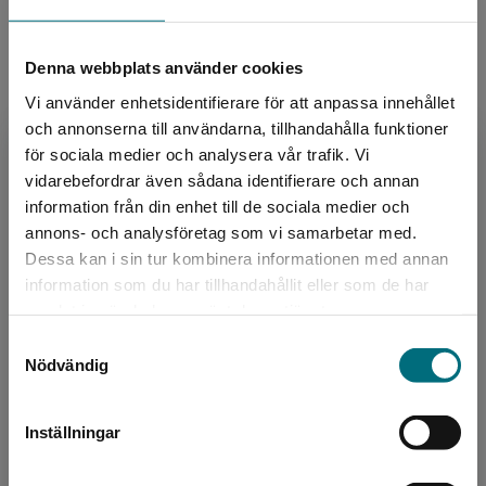
ISBN:
9789179493301
Utgivningsår:
2021
Artikelnummer:
44057-01
Denna webbplats använder cookies
Upplaga:
Första
Vi använder enhetsidentifierare för att anpassa innehållet
Sidantal:
72
och annonserna till användarna, tillhandahålla funktioner
för sociala medier och analysera vår trafik. Vi
Begränsad fraktregion
vidarebefordrar även sådana identifierare och annan
Köp- och leveransvillkor
information från din enhet till de sociala medier och
annons- och analysföretag som vi samarbetar med.
Dessa kan i sin tur kombinera informationen med annan
Upphovspersoner
information som du har tillhandahållit eller som de har
Det verkar som att du besöker
samlat in när du har använt deras tjänster.
nyponochviljaforlag.se via en enhet utanför
Samtyckesval
Sverige. Vi erbjuder inte leveranser utanför
Nödvändig
Sverige. För att kunna slutföra ett köp måste
leveransadressen vara i Sverige.
Inställningar
Kontakta kundservice
Författare