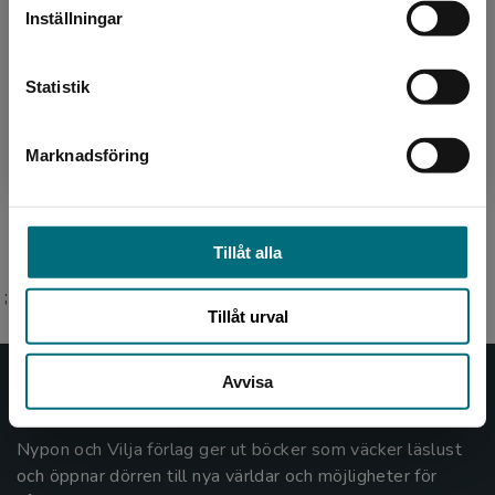
Författare
Inställningar
Kontakta kundservice
Christina Wahldén
Statistik
Christina Wahldén är en både välkänd och
uppskattad författare som gett ut över 60
Marknadsföring
Stäng
böcker och har fått flera fina priser och
utmärkelser. Hennes lä...
Tillåt alla
;
Tillåt urval
Avvisa
Nypon och Vilja
Nypon och Vilja förlag ger ut böcker som väcker läslust
och öppnar dörren till nya världar och möjligheter för