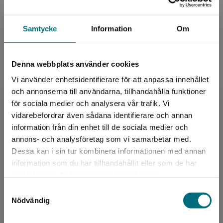
LIX:
33
ISBN:
9789177234456
Samtycke
Information
Om
Utgivningsår:
2018
Artikelnummer:
41408-01
Upplaga:
Första
Denna webbplats använder cookies
Sidantal:
72
Vi använder enhetsidentifierare för att anpassa innehållet
och annonserna till användarna, tillhandahålla funktioner
Köp- och leveransvillkor
för sociala medier och analysera vår trafik. Vi
Begränsad fraktregion
vidarebefordrar även sådana identifierare och annan
information från din enhet till de sociala medier och
annons- och analysföretag som vi samarbetar med.
Upphovspersoner
Dessa kan i sin tur kombinera informationen med annan
information som du har tillhandahållit eller som de har
Det verkar som att du besöker
samlat in när du har använt deras tjänster.
nyponochviljaforlag.se via en enhet utanför
Samtyckesval
Sverige. Vi erbjuder inte leveranser utanför
Nödvändig
Sverige. För att kunna slutföra ett köp måste
leveransadressen vara i Sverige.