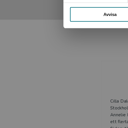
Avvisa
Cilla Dal
Stockho
Annelie 
ett flert