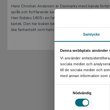
Hans Christian Andersen är Danmarks mest kända författ
språk och fortfarande känns aktuella. Succéfilmen Fro
Han föddes 1805 i en fattig familj, men fick ett liv ful
kärlek. Den här boken beskriver H.C. Andersens envisa 
lika fantastiskt som hans sagor.
Samtycke
Denna webbplats använder 
Vi använder enhetsidentifierar
sociala medier och analysera 
till de sociala medier och a
med annan information som du 
Samtyckesval
Nödvändig