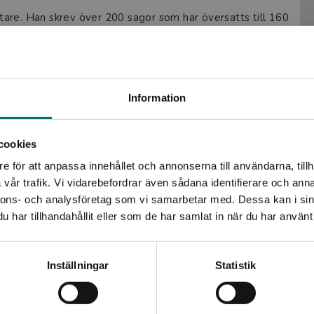
are. Han skrev över 200 sagor som har översatts till 160
st bygger exempelvis på Andersens saga Snödrottningen.
lt av spännande resor, möten med kungligheter och olycklig
kamp för berömmelse och framgång – ett liv som ofta var
Begränsad fraktregion
Information
cookies
e för att anpassa innehållet och annonserna till användarna, tillh
Det verkar som att du besöker nyponochviljaforlag.se via
vår trafik. Vi vidarebefordrar även sådana identifierare och anna
en enhet utanför Sverige. Vi erbjuder inte leveranser
nnons- och analysföretag som vi samarbetar med. Dessa kan i sin
utanför Sverige. För att kunna slutföra ett köp måste
har tillhandahållit eller som de har samlat in när du har använt 
leveransadressen vara i Sverige.
Kontakta kundservice
Inställningar
Statistik