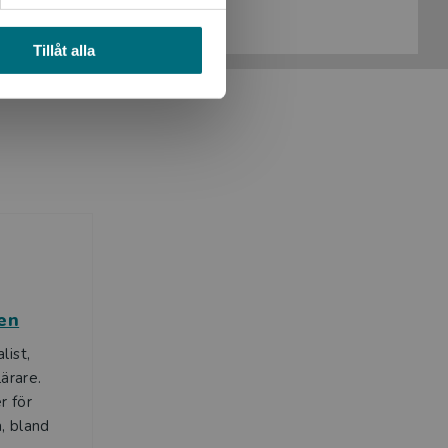
Köp- och leveransvillkor
Tillåt alla
en
list,
lärare.
r för
, bland