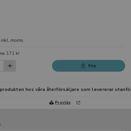
inkl. moms
171 kr
ms:
Köp
 produkten hos våra återförsäljare som levererar utanfö
Provläs
l