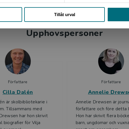
Stäng
Tillåt urval
Upphovspersoner
Författare
Författare
Cilla Dalén
Annelie Drews
én är skolbibliotekarie i
Annelie Drewsen är journa
lm. Tillsammans med
författare och före detta 
Drewsen har hon skrivit
Hon har skrivit flera böcke
al biografier för Vilja
barn, ungdomar och vuxna