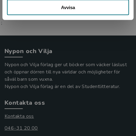
Avvisa
;
Nypon och Vilja
Nypon och Vilja förlag ger ut böcker som väcker läslust
och öppnar dörren till nya världar och möjligheter för
såväl barn som vuxna.
Nypon och Vilja förlag är en del av Studentlitteratur.
Kontakta oss
Kontakta oss
046-31 20 00