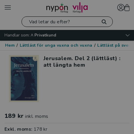
Handlar som:
Privatkund
Hem
/
Lättläst för unga vuxna och vuxna
/
Lättläst på sven
Jerusalem. Del 2 (lättläst) :
att längta hem
189 kr
inkl. moms
Exkl. moms:
178 kr