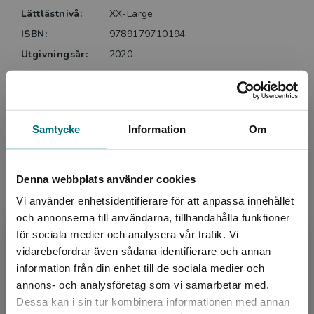
Lättlästnivå:
XX-Large
ISBN:
9789179710194
Utgivningsår:
2020
Artikelnummer:
46713-01
Upplaga:
Första
Sidantal:
152
Samtycke
Information
Om
Köp- och leveransvillkor
Denna webbplats använder cookies
Vi använder enhetsidentifierare för att anpassa innehållet
Upphovspersoner
och annonserna till användarna, tillhandahålla funktioner
för sociala medier och analysera vår trafik. Vi
Begränsad fraktregion
vidarebefordrar även sådana identifierare och annan
information från din enhet till de sociala medier och
annons- och analysföretag som vi samarbetar med.
Dessa kan i sin tur kombinera informationen med annan