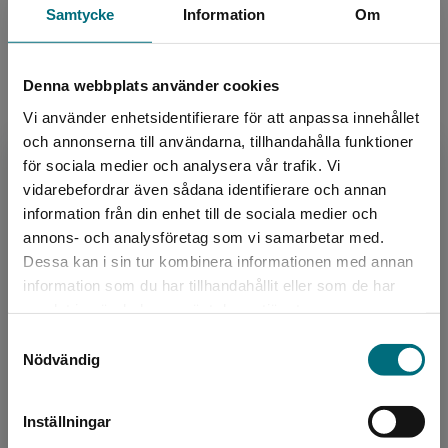
LIX:
19
Samtycke
Information
Om
ISBN:
9789179495848
Utgivningsår:
2023
Denna webbplats använder cookies
Artikelnummer:
45856-EB01
Vi använder enhetsidentifierare för att anpassa innehållet
Upplaga:
Första
och annonserna till användarna, tillhandahålla funktioner
för sociala medier och analysera vår trafik. Vi
Begränsad fraktregion
vidarebefordrar även sådana identifierare och annan
Upphovspersoner
information från din enhet till de sociala medier och
annons- och analysföretag som vi samarbetar med.
Dessa kan i sin tur kombinera informationen med annan
information som du har tillhandahållit eller som de har
Det verkar som att du besöker
samlat in när du har använt deras tjänster.
nyponochviljaforlag.se via en enhet utanför
Samtyckesval
Sverige. Vi erbjuder inte leveranser utanför
Nödvändig
Sverige. För att kunna slutföra ett köp måste
Författare
leveransadressen vara i Sverige.
Jenny Lundin
Inställningar
Kontakta kundservice