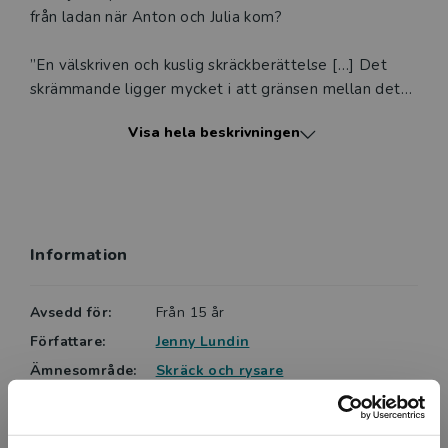
från ladan när Anton och Julia kom?
”En välskriven och kuslig skräckberättelse […] Det
skrämmande ligger mycket i att gränsen mellan det
invanda och välkända och galenskapen och det
Visa hela beskrivningen
övernaturliga är glidande. ”
Helene Ehriander, BTJ, Får ingen ro
Information
Avsedd för:
Från 15 år
Författare:
Jenny Lundin
Ämnesområde:
Skräck och rysare
Språk:
Svenska
Lättlästnivå:
Large