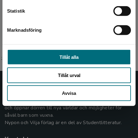
Jenny Lundin är född i Stockholm och bosatt i
Statistik
Dalarna. Hon debuterade 2015 med den
hyllade novellsamlingen Nere på Flower and
Dean Street - och and...
Marknadsföring
Stäng
Tillåt alla
;
Tillåt urval
Nypon och Vilja
Avvisa
Nypon och Vilja förlag ger ut böcker som väcker läslust
och öppnar dörren till nya världar och möjligheter för
såväl barn som vuxna.
Nypon och Vilja förlag är en del av Studentlitteratur.