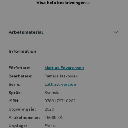
Visa hela beskrivningen
påkörd?
Goda grannar är en psykologisk spänningsroman om
det farliga med att komma sina grannar för nära.
Bearbetad till lättläst av Pamela Jaskoviak.
Arbetsmaterial
Information
Författare:
Mattias Edvardsson
Bearbetare:
Pamela Jaskoviak
Serie:
Lättläst version
Språk:
Svenska
ISBN:
9789179710262
Utgivningsår:
2020
Artikelnummer:
46698-01
Upplaga:
Första