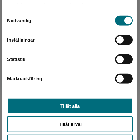
Det verkar som att du besöker
debuterade han på Forum med boken En
samlat in när du har använt deras tjänster.
nyponochviljaforlag.se via en enhet utanför
nästan sann historia och 201...
Samtyckesval
Sverige. Vi erbjuder inte leveranser utanför
Nödvändig
Sverige. För att kunna slutföra ett köp måste
leveransadressen vara i Sverige.
Inställningar
Kontakta kundservice
Statistik
Bearbetare
Marknadsföring
Stäng
Pamela Jaskoviak
Pamela Jaskoviak, född i USA 1966, är bosatt i
Göteborg. Hon debuterade som poet 1995
Tillåt alla
med Svart Tulpan. Hennes bildrika dikter leker
med klichéer o...
Tillåt urval