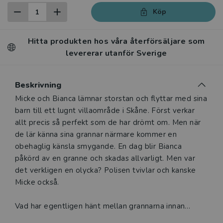
Köp
Hitta produkten hos våra återförsäljare som
levererar utanför Sverige
Beskrivning
Beskrivning
Micke och Bianca lämnar storstan och flyttar med sina
barn till ett lugnt villaområde i Skåne. Först verkar
allt precis så perfekt som de har drömt om. Men när
de lär känna sina grannar närmare kommer en
obehaglig känsla smygande. En dag blir Bianca
påkörd av en granne och skadas allvarligt. Men var
det verkligen en olycka? Polisen tvivlar och kanske
Micke också.
Vad har egentligen hänt mellan grannarna innan
bilolyckan? Och varför är det just Bianca som blir