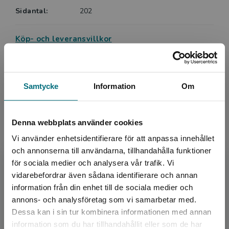
Sidantal:
202
Köp- och leveransvillkor
Upphovspersoner
Samtycke
Information
Om
Denna webbplats använder cookies
Vi använder enhetsidentifierare för att anpassa innehållet
och annonserna till användarna, tillhandahålla funktioner
för sociala medier och analysera vår trafik. Vi
Författare
Begränsad fraktregion
vidarebefordrar även sådana identifierare och annan
Mattias Edvardsson
information från din enhet till de sociala medier och
annons- och analysföretag som vi samarbetar med.
Mattias Edvardsson är författare och
Dessa kan i sin tur kombinera informationen med annan
gymnasielärare i svenska och psykologi. 2016
information som du har tillhandahållit eller som de har