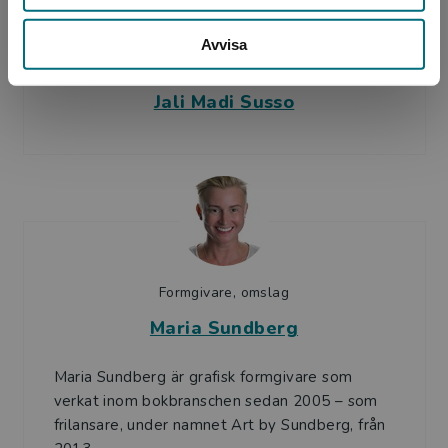
Avvisa
Författare
Jali Madi Susso
Formgivare, omslag
Maria Sundberg
Maria Sundberg är grafisk formgivare som
verkat inom bokbranschen sedan 2005 – som
frilansare, under namnet Art by Sundberg, från