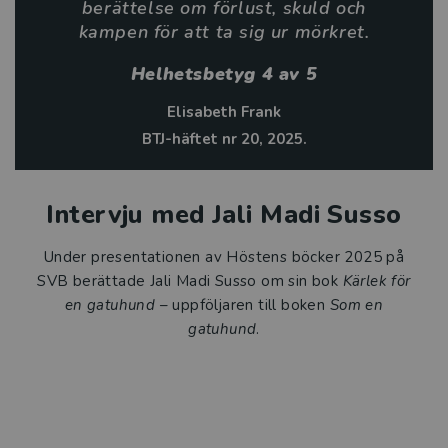
berättelse om förlust, skuld och
kanske hämta styrka ur.
kampen för att ta sig ur mörkret.
Jali Madi Susso är väl initierad i världen han skriver om
Helhetsbetyg 4 av 5
och han skriver inkännande och nära. Han är född i
Elisabeth Frank
Stockholm, men känner sig lika hemma i Gambia.
BTJ-häftet nr 20, 2025.
Så här skriver BTJ om Kärlek för en gatuhund
Intervju med Jali Madi Susso
Kärlek för en gatuhund är en avskalad men
känsloladdad berättelse om förlust, skuld och
Under presentationen av Höstens böcker 2025 på
kampen för att ta sig ur mörkret. … Boken fångar
SVB berättade Jali Madi Susso om sin bok
Kärlek för
ungdomars utsatthet i miljöer där våld, droger och
en gatuhund
– uppföljaren till boken
Som en
svek är vardag, men där små glimtar av hopp om ett
gatuhund
.
annat liv ändå skymtar. Språket är enkelt men
uttrycksfullt, och texten är relativt lättläst (lix 16). …
Elisabeth Frank, BTJ. Helhetsbetyg: 4 av 5.