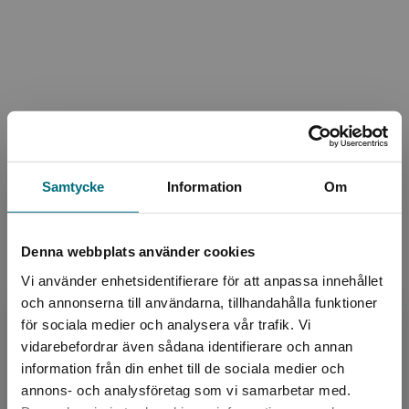
Samtycke
Information
Om
Information
Denna webbplats använder cookies
Avsedd för:
Från 13 år
Vi använder enhetsidentifierare för att anpassa innehållet
Författare:
Jali Madi Susso
och annonserna till användarna, tillhandahålla funktioner
Omslag:
Maria Sundberg
för sociala medier och analysera vår trafik. Vi
Begränsad fraktregion
vidarebefordrar även sådana identifierare och annan
Ämnesområde:
Identitet
Kärlek
information från din enhet till de sociala medier och
Om livet
annons- och analysföretag som vi samarbetar med.