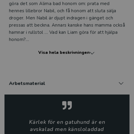
göra det som Alima bad honom om: prata med
hennes lillebror Nabil, och få honom att sluta sälja
droger. Men Nabil är djupt indragen i gänget och
pressas att beckna. Annars kanske hans mamma också
hamnar i rullstol … Vad kan Liam göra för att hjälpa
honom?
Visa hela beskrivningen
Lärare och bibliotekarier kan nu glädjas åt att kunna
förmedla den efterlängtade fortsättningen på Som
en gatuhund till sina läsare.
Det är en berättelse om utanförskap, våldskapital
Arbetsmaterial
och en ung man som drivs av hämnd. Hans val leder
fram till det vi läser om tidningarna, gängbråk, våld
och skjutningar.
Men här finns också vänskap, familjeband och en
Kärlek för en gatuhund är en
längtan att få börja om och att göra rätt. Det är en
avskalad men känsloladdad
berättelse som många unga kan känn igen sig i och