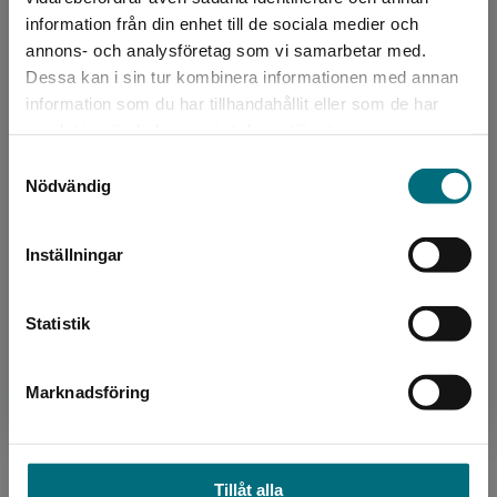
ISBN:
9789179493202
information från din enhet till de sociala medier och
Utgivningsår:
2021
annons- och analysföretag som vi samarbetar med.
Dessa kan i sin tur kombinera informationen med annan
Artikelnummer:
43942-01
information som du har tillhandahållit eller som de har
Upplaga:
Första
Det verkar som att du besöker
samlat in när du har använt deras tjänster.
nyponochviljaforlag.se via en enhet utanför
Sidantal:
60
Samtyckesval
Sverige. Vi erbjuder inte leveranser utanför
Nödvändig
Sverige. För att kunna slutföra ett köp måste
Köp- och leveransvillkor
leveransadressen vara i Sverige.
Inställningar
Kontakta kundservice
Upphovspersoner
Statistik
Marknadsföring
Stäng
Författare
Tillåt alla