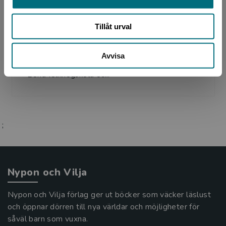
Jessica Schiefauer
Tillåt urval
Jessica Schiefauer är född och uppvuxen i
Kungälv utanför Göteborg. Hon har gått
Avvisa
skrivarutbildningar på Fridhems folkhögskola,
Bona folkhögskola oc...
;
Nypon och Vilja
Nypon och Vilja förlag ger ut böcker som väcker läslust
och öppnar dörren till nya världar och möjligheter för
såväl barn som vuxna.