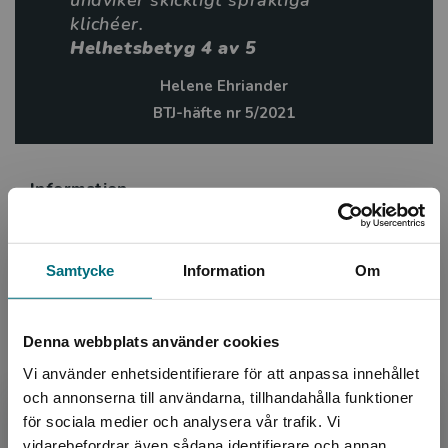
undviker skickligt språkliga
klichéer.
Helhetsbetyg 4 av 5
Helene Ehriander
BTJ-häfte nr 5/2021
Information
Avsedd för:
Från 15 år, Vuxna
Samtycke
Information
Om
Författare:
Jessica Schiefauer
Ämnesområde:
Känslor
Romance
Denna webbplats använder cookies
Sex
Vi använder enhetsidentifierare för att anpassa innehållet
Språk:
Svenska
och annonserna till användarna, tillhandahålla funktioner
Lättlästnivå:
X-Large
för sociala medier och analysera vår trafik. Vi
LIX:
24
Begränsad fraktregion
vidarebefordrar även sådana identifierare och annan