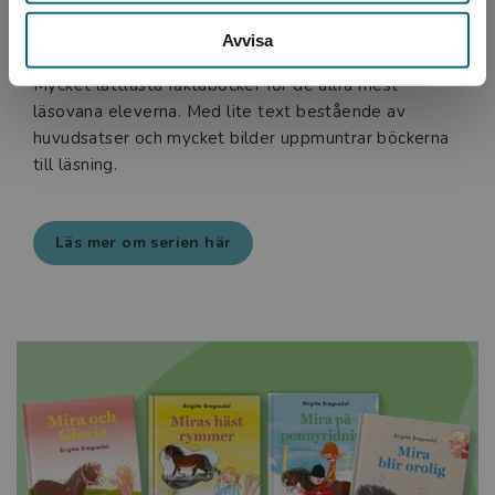
Minifakta om
Avvisa
Mycket lättlästa faktaböcker för de allra mest
läsovana eleverna. Med lite text bestående av
huvudsatser och mycket bilder uppmuntrar böckerna
till läsning.
Läs mer om serien här