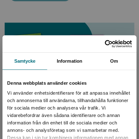
Samtycke
Information
Om
Denna webbplats använder cookies
Vi använder enhetsidentifierare för att anpassa innehållet
och annonserna till användarna, tillhandahålla funktioner
MiniMotor
för sociala medier och analysera vår trafik. Vi
Begränsad fraktregion
vidarebefordrar även sådana identifierare och annan
Extra lätta faktaböcker framtagna för de allra yngsta
information från din enhet till de sociala medier och
läsarna som gillar fordon. Med lite text och mycket
annons- och analysföretag som vi samarbetar med.
bilder uppmuntrar böckerna till läsning. Böckerna har
Dessa kan i sin tur kombinera informationen med annan