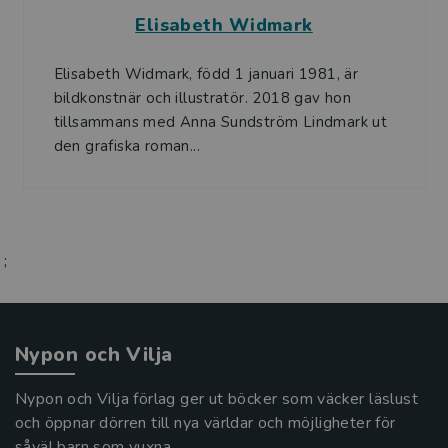
Elisabeth Widmark
Elisabeth Widmark, född 1 januari 1981, är
bildkonstnär och illustratör. 2018 gav hon
tillsammans med Anna Sundström Lindmark ut
den grafiska roman...
;
Nypon och Vilja
Nypon och Vilja förlag ger ut böcker som väcker läslust
och öppnar dörren till nya världar och möjligheter för
såväl barn som vuxna.