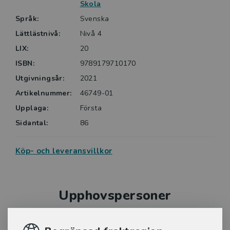
Skola
Språk:
Svenska
Lättlästnivå:
Nivå 4
LIX:
20
ISBN:
9789179710170
Utgivningsår:
2021
Artikelnummer:
46749-01
Upplaga:
Första
Sidantal:
86
Köp- och leveransvillkor
Upphovspersoner