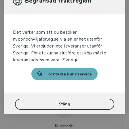
Begränsad fraktregion
Författare
Det verkar som att du besöker
Helena Dahlgren
nyponochviljaforlag.se via en enhet utanför
Sverige. Vi erbjuder inte leveranser utanför
Sverige. För att kunna slutföra ett köp måste
Helena Dahlgren är författare och har skrivit
leveransadressen vara i Sverige.
mer än 10 böcker för både barn, unga och
vuxna. Hennes första roman Orkidépojken fick
stor uppmärksam...
Kontakta kundservice
Stäng
Illustratör