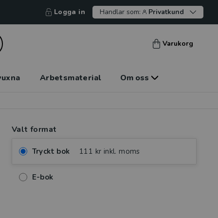
Logga in
Handlar som:
Privatkund
Varukorg
vuxna
Arbetsmaterial
Om oss
Valt format
Tryckt bok
111 kr inkl. moms
E-bok