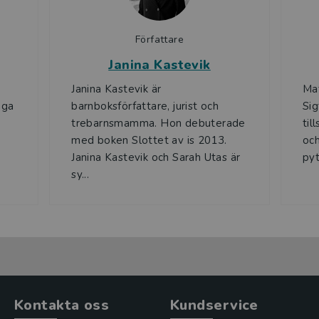
Författare
Janina Kastevik
Janina Kastevik är
Mat
nga
barnboksförfattare, jurist och
Sig
trebarnsmamma. Hon debuterade
til
med boken Slottet av is 2013.
och
Janina Kastevik och Sarah Utas är
pyt
sy...
Kontakta oss
Kundservice