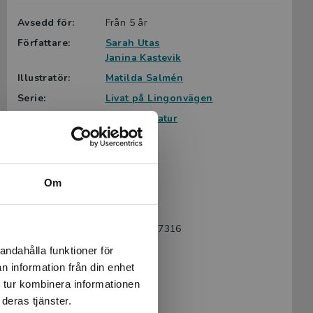
Avsedd för:
Från 5 år
Författare:
Sarah Utas
Janina Kastevik
Illustratör:
Matilda Salmén
Serie:
Livat på Lingonvägen
Ämnesområde:
Djur och natur
Humor
Vänskap
Språk:
Svenska
Om
Lättlästnivå:
Blå
LIX:
8
ISBN:
9789179877316
Utgivningsår:
2022
andahålla funktioner för
n information från din enhet
Artikelnummer:
45534-01
 tur kombinera informationen
Upplaga:
Första
deras tjänster.
Sidantal:
32