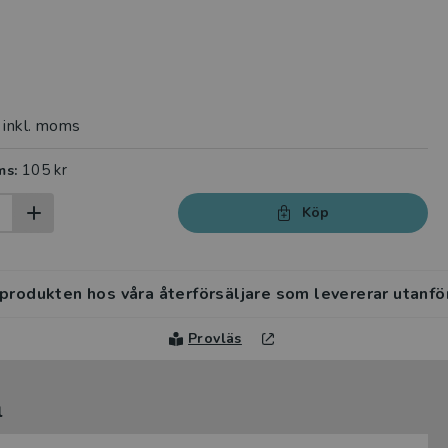
inkl. moms
105 kr
ms:
Köp
 produkten hos våra återförsäljare som levererar utanfö
Provläs
l