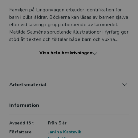
Familjen på Lingonvägen erbjuder identifikation för
barn i olika åldrar. Böckerna kan läsas av barnen själva
eller vid läsning i grupp oberoende av läromedel.
Matilda Salméns sprudlande illustrationer i fyrfärg ger
stöd åt texten och tilltalar både barn och vuxna.
Visa hela beskrivningen
Böckerna i serien Livat på Lingonvägen är
pedagogiskt utarbetade för barn som precis börjat
intressera sig för skriven text eller för de som
behöver starta om sin läsning. Böckerna är indelade i
fyra nivåer, och svårighetsgraden ökar sakta mellan
Arbetsmaterial
nivåerna. Detta för att barnen ska känna framgång
och motivation att läsa en bok till. Den här boken
Information
tillhör nivå ett av fyra, dvs röd. Till böckerna finns en
Lärarhandledning, som köps separat.
Avsedd för:
Från 5 år
Nivå 1 Röd kännetecknas av:
Författare:
Janina Kastevik
• 1-2 meningar per uppslag, upp till 50 ord