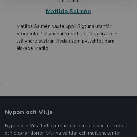
Illustratör
Matilda Salmén
Matilda Salmén växte upp i Sigtuna utanför
Stockholm tillsammans med sina föräldrar och
två yngre systrar. Redan som pyttelitet barn
älskade Matild...
;
Nypon och Vilja
Nypon och Vilja förlag ger ut böcker som väcker läslust
och öppnar dörren till nya världar och möjligheter för