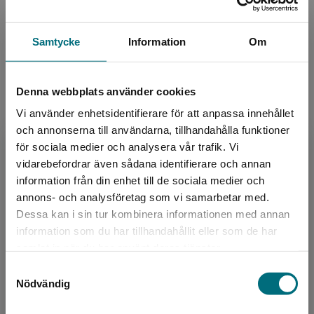
Upphovspersoner
Samtycke
Information
Om
Denna webbplats använder cookies
Vi använder enhetsidentifierare för att anpassa innehållet
och annonserna till användarna, tillhandahålla funktioner
för sociala medier och analysera vår trafik. Vi
Författare
Begränsad fraktregion
vidarebefordrar även sådana identifierare och annan
Janina Kastevik
information från din enhet till de sociala medier och
annons- och analysföretag som vi samarbetar med.
Dessa kan i sin tur kombinera informationen med annan
Janina Kastevik är barnboksförfattare, jurist och
information som du har tillhandahållit eller som de har
trebarnsmamma. Hon debuterade med boken
Det verkar som att du besöker
samlat in när du har använt deras tjänster.
Slottet av is 2013. Janina Kastevik och Sarah
nyponochviljaforlag.se via en enhet utanför
Utas är sy...
Samtyckesval
Sverige. Vi erbjuder inte leveranser utanför
Nödvändig
Sverige. För att kunna slutföra ett köp måste
leveransadressen vara i Sverige.