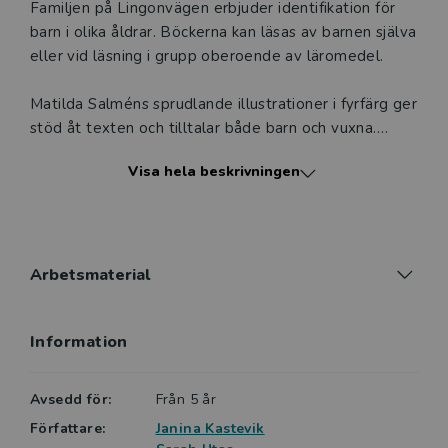
Familjen på Lingonvägen erbjuder identifikation för
barn i olika åldrar. Böckerna kan läsas av barnen själva
eller vid läsning i grupp oberoende av läromedel.
Matilda Salméns sprudlande illustrationer i fyrfärg ger
stöd åt texten och tilltalar både barn och vuxna.
Böckerna i serien Livat på Lingonvägen är
Visa hela beskrivningen
pedagogiskt utarbetade för barn som precis börjat
intressera sig för skriven text eller för de som
behöver starta om sin läsning.
Böckerna är indelade i fyra nivåer, och
Arbetsmaterial
svårighetsgraden ökar sakta mellan nivåerna. Detta
för att barnen ska känna framgång och motivation att
Information
läsa en bok till. Den här boken tillhör nivå Gul, dvs tre
av fyra. Till böckerna finns en Lärarhandledning, som
köps separat.
Avsedd för:
Från 5 år
Författare:
Janina Kastevik
Nivå 3 Gul kännetecknas av: