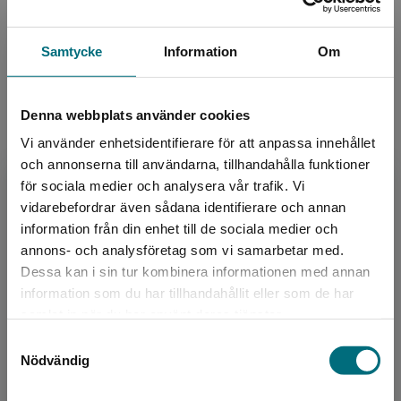
Upphovspersoner
Samtycke
Information
Om
Denna webbplats använder cookies
Vi använder enhetsidentifierare för att anpassa innehållet
och annonserna till användarna, tillhandahålla funktioner
för sociala medier och analysera vår trafik. Vi
Författare
Begränsad fraktregion
vidarebefordrar även sådana identifierare och annan
information från din enhet till de sociala medier och
Janina Kastevik
annons- och analysföretag som vi samarbetar med.
Dessa kan i sin tur kombinera informationen med annan
Janina Kastevik är barnboksförfattare, jurist och
information som du har tillhandahållit eller som de har
trebarnsmamma. Hon debuterade med boken
Det verkar som att du besöker
samlat in när du har använt deras tjänster.
Slottet av is 2013. Janina Kastevik och Sarah
nyponochviljaforlag.se via en enhet utanför
Utas är sy...
Samtyckesval
Sverige. Vi erbjuder inte leveranser utanför
Nödvändig
Sverige. För att kunna slutföra ett köp måste
leveransadressen vara i Sverige.