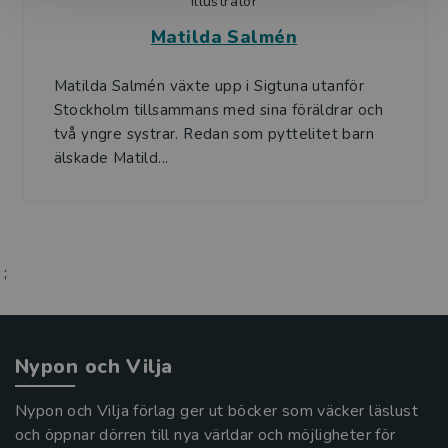
Illustratör
Matilda Salmén
Matilda Salmén växte upp i Sigtuna utanför
Stockholm tillsammans med sina föräldrar och
två yngre systrar. Redan som pyttelitet barn
älskade Matild...
;
Nypon och Vilja
Nypon och Vilja förlag ger ut böcker som väcker läslust
och öppnar dörren till nya världar och möjligheter för