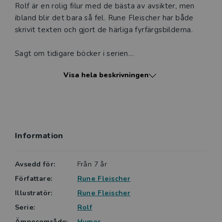
Rolf är en rolig filur med de bästa av avsikter, men
ibland blir det bara så fel. Rune Fleischer har både
skrivit texten och gjort de härliga fyrfärgsbilderna.
Sagt om tidigare böcker i serien
Visa hela beskrivningen
Rolf på karneval
Rolf ställer i vanliga fall till kalabalik och smärre
katastrofer, men i denna bok lyckas han faktiskt med
konststycket att lugna ner hetlevrade bilisters
känslor. (...) Bilderna illustrerar texten väl, och är
Information
humoristiska på ett sätt som förmodligen appellerar
till målgruppen.
Nils Ahnland, BTJ
Avsedd för:
Från 7 år
Författare:
Rune Fleischer
Rolf på disko
Illustratör:
Rune Fleischer
Rolf på disko är en rolig bok som verkligen uppfyller
Serie:
Rolf
de krav man bör ställa på en bok som utger sig för att
vara lättläst.
Ämnesområde:
Humor