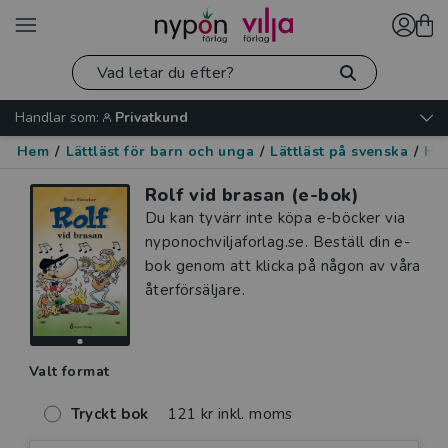
Handlar som:
Privatkund
Hem
/
Lättläst för barn och unga
/
Lättläst på svenska
/
Hu
Rolf vid brasan (e-bok)
Du kan tyvärr inte köpa e-böcker via
nyponochviljaforlag.se. Beställ din e-
bok genom att klicka på någon av våra
återförsäljare.
Valt format
Tryckt bok
121 kr inkl. moms