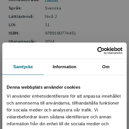
Solveig Lidén BTJ
Språk:
Svenska
Lättlästnivå:
Nivå 2
Lättlästa böcker från Nypon är ofta något kortare, har
LIX:
11
alltid ett lättare språk och ett innehåll anpassat för
den tänkta läsarens ålder. Nypons böcker är indelade
ISBN:
9789180774451
i sex nivåer. Denna bok ligger på nivå 2 av 6.
Utgivningsår:
2024
Artikelnummer:
46532-EB01
Upplaga:
Första
Samtycke
Information
Om
Upphovspersoner
Denna webbplats använder cookies
Vi använder enhetsidentifierare för att anpassa innehållet
och annonserna till användarna, tillhandahålla funktioner
för sociala medier och analysera vår trafik. Vi
Begränsad fraktregion
vidarebefordrar även sådana identifierare och annan
information från din enhet till de sociala medier och