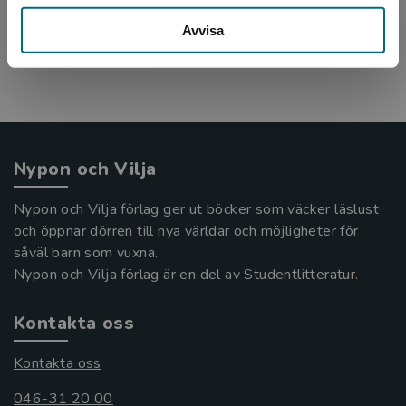
Avvisa
;
Nypon och Vilja
Nypon och Vilja förlag ger ut böcker som väcker läslust
och öppnar dörren till nya världar och möjligheter för
såväl barn som vuxna.
Nypon och Vilja förlag är en del av Studentlitteratur.
Kontakta oss
Kontakta oss
046-31 20 00