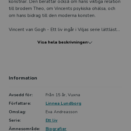
konstnär. Den berättar också om hans viktiga relation
till brodern Theo, om Vincents psykiska ohälsa, och
om hans bidrag till den moderna konsten.
Vincent van Gogh - Ett liv ingår i Viljas serie lättlästa
biografier om personer som förändrat världen. Boken
Visa hela beskrivningen
är rikligt illustrerad med bland annat foton av
Vincents tavlor. Innehållsförteckning och register gör
det lätt att hitta.
Lättlästa böcker från Vilja är ofta något kortare, har
Information
alltid ett lättare språk och ett innehåll anpassat för
en vuxen läsare. Viljas böcker är indelade i sex nivåer,
XS-XXL. Serien Ett liv ligger på nivå XL.
Avsedd för:
Från 15 år, Vuxna
Författare:
Linnea Lundborg
Omslag:
Eva Andreasson
Serie:
Ett liv
Ämnesområde:
Biografier