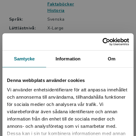
Faktaböcker
Historia
Språk:
Svenska
Lättlästnivå:
X-Large
LIX:
32
ISBN:
9789179499112
Utgivningsår:
2025
Samtycke
Information
Om
Artikelnummer:
48066-EB01
Upplaga:
Första
Denna webbplats använder cookies
Vi använder enhetsidentifierare för att anpassa innehållet
Upphovspersoner
och annonserna till användarna, tillhandahålla funktioner
för sociala medier och analysera vår trafik. Vi
Begränsad fraktregion
vidarebefordrar även sådana identifierare och annan
information från din enhet till de sociala medier och
annons- och analysföretag som vi samarbetar med.
Dessa kan i sin tur kombinera informationen med annan