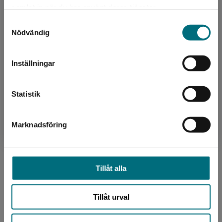
Det verkar som att du besöker
Författare
samlat in när du har använt deras tjänster.
nyponochviljaforlag.se via en enhet utanför
Alexandra Dahlberg
Samtyckesval
Sverige. Vi erbjuder inte leveranser utanför
Nödvändig
Sverige. För att kunna slutföra ett köp måste
Alexandra Dahlberg är född 1988 i Gävle, men
leveransadressen vara i Sverige.
bor numera i Göteborg. Hon jobbar till vardags
Inställningar
som Narrative Director och manusförfattare i
Kontakta kundservice
spelbransc...
Statistik
Marknadsföring
Stäng
Tillåt alla
Formgivare, omslag
Hanna S. Larsson
Tillåt urval