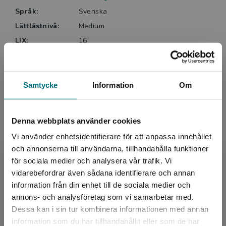
Språk:
Svenska
Lättlästnivå:
Medium
LIX:
16
ISBN:
9789179499815
Utgivningsår:
2026
Artikelnummer:
48411-EB01
Samtycke
Information
Om
Upplaga:
Första
Denna webbplats använder cookies
Vi använder enhetsidentifierare för att anpassa innehållet
Upphovspersoner
och annonserna till användarna, tillhandahålla funktioner
för sociala medier och analysera vår trafik. Vi
Begränsad fraktregion
vidarebefordrar även sådana identifierare och annan
information från din enhet till de sociala medier och
annons- och analysföretag som vi samarbetar med.
Dessa kan i sin tur kombinera informationen med annan
information som du har tillhandahållit eller som de har