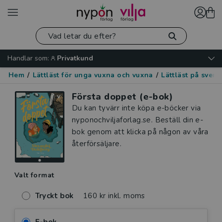
Handlar som:
Privatkund
Hem
/
Lättläst för unga vuxna och vuxna
/
Lättläst på sven
Första doppet (e-bok)
Du kan tyvärr inte köpa e-böcker via
nyponochviljaforlag.se. Beställ din e-
bok genom att klicka på någon av våra
återförsäljare.
Valt format
Tryckt bok
160 kr inkl. moms