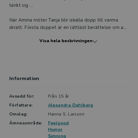
tänkt sig …
När Amina möter Tanja blir iskalla dopp till varma
skratt. Första doppet är en lättläst berättelse om att
våga släppa taget, hitta modet och kanske också
Visa hela beskrivningen
kärleken.
Lättlästa böcker från Vilja är ofta något kortare, har
alltid ett lättare språk och ett innehåll anpassat för
en vuxen läsare. Viljas böcker är indelade i sex nivåer,
Information
XS-XXL. Första doppet ligger på nivå M.
Avsedd för:
Från 15 år
Författare:
Alexandra Dahlberg
Omslag:
Hanna S. Larsson
Ämnesområde:
Feelgood
Humor
Simning