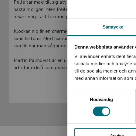
Beskrivning
Pelle tar mod till sig att bjuda ut Julia, sin drömtjej f
nästa morgon. Men Pelle får plötsligt migrän och går hem
rusar i väg, fast framme på kaféet får han vänta länge. O
Samtycke
Klockan nio är en charmig och lättläst berättelse om kär
sann historia! Med humor och värme skildras hur fel det 
kan bli när man vågar öppna sitt hjärta.
Denna webbplats använder 
Vi använder enhetsidentifierar
Martin Palmqvist är en uppskattad författare av lättläst
sociala medier och analysera 
arbetar också som gymnasielärare.
till de sociala medier och a
med annan information som du 
Visa hela be
Lättlästa böcker från Vilja är ofta något kortare, har all
läsare. Viljas böcker är indelade i sex nivåer, XS-XXL. Kl
Samtyckesval
Nödvändig
Avvisa