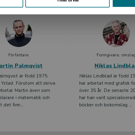
Upphovspersoner
Författare
Formgivare, omsla
artin Palmqvist
Niklas Lindbl
almqvist är född 1975
Niklas Lindblad är född 1
i Ystad. Förutom att skriva
har arbetat med grafisk fo
rbetar Martin även som
över 35 år. De senaste 2
lärare i matematik och
har han varit specialisera
t det finn...
böcker och bokomslag ...