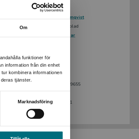
Avsedd för:
Från 15 år
Författare:
Martin Palmqvist
Omslag:
Niklas Lindblad
Om
Serie:
Förväxlingar
Ämnesområde:
Feelgood
Humor
Kärlek
andahålla funktioner för
n information från din enhet
Språk:
Svenska
 tur kombinera informationen
Lättlästnivå:
Medium
deras tjänster.
ISBN:
9789179499655
Utgivningsår:
2026
Marknadsföring
Artikelnummer:
48514-EB01
Upplaga:
Första
Tillåt alla