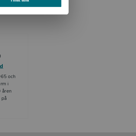
g
ad
965 och
rm i
0 åren
d på