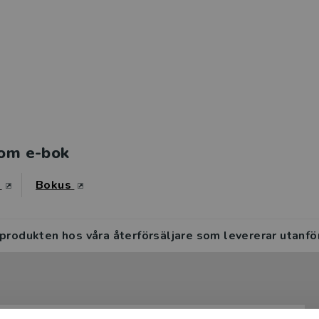
om e-bok
s
Bokus
 produkten hos våra återförsäljare som levererar utanfö