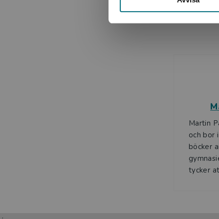
M
Martin P
och bor 
böcker a
gymnasie
tycker at
;