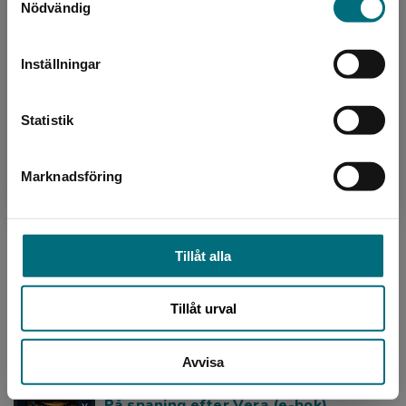
Nödvändig
Sverige. För att kunna slutföra ett köp måste
På spaning efter Vera
leveransadressen vara i Sverige.
Nilsson, Johanna
Inställningar
Vera känner sig ensam. Siri har flyttat, Lev hör
Kontakta kundservice
inte av sig och Vera tröstäter kakor. Då dyker
Kasper upp, en hemlös alkis med en smutsig
Statistik
labrador...
160 kr
inkl. moms
Exkl. moms: 151 kr
Marknadsföring
Stäng
Skolstart för Ester (e-bok)
Tillåt alla
Palmqvist, Martin
Ester, 106 år, får ett brev där hon bjuds in till
Mariaskolan. Eftersom skolan firar 100 år, och
Tillåt urval
Ester gick på skolan när den startade, är det
kans...
Avvisa
På spaning efter Vera (e-bok)