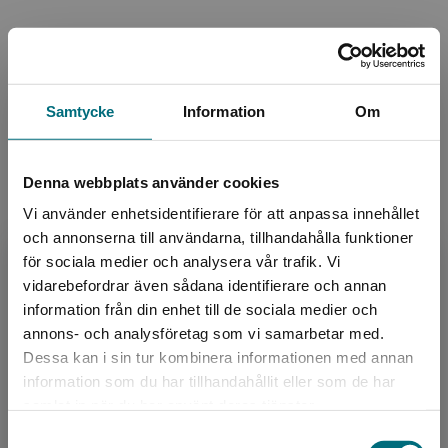
Klockan nio (e-bok)
Palmqvist, Martin
Pelle tar mod till sig att bjuda ut Julia, sin
Samtycke
Information
Om
drömtjej från mattekursen. De ska ses på Kafé
Palmen klockan nio nästa morgon. Men Pelle
får plötsli...
Denna webbplats använder cookies
Vi använder enhetsidentifierare för att anpassa innehållet
och annonserna till användarna, tillhandahålla funktioner
Skolstart för Ester
för sociala medier och analysera vår trafik. Vi
Palmqvist, Martin
Begränsad fraktregion
vidarebefordrar även sådana identifierare och annan
Ester, 106 år, får ett brev där hon bjuds in till
information från din enhet till de sociala medier och
Mariaskolan. Eftersom skolan firar 100 år, och
Ester gick på skolan när den startade, är det
annons- och analysföretag som vi samarbetar med.
kans...
Dessa kan i sin tur kombinera informationen med annan
160 kr
inkl. moms
information som du har tillhandahållit eller som de har
Det verkar som att du besöker
Exkl. moms: 151 kr
samlat in när du har använt deras tjänster.
nyponochviljaforlag.se via en enhet utanför
Samtyckesval
Sverige. Vi erbjuder inte leveranser utanför