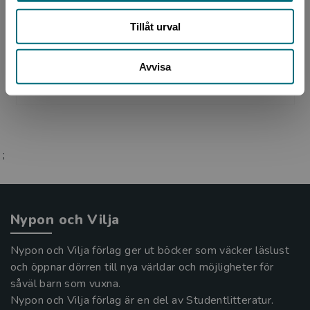
Elisabeth Werngren arbetade tidigare med
Tillåt urval
grafisk formgivning på olika reklambyråer, men
sedan tjugo år tillbaka frilansar hon som
Avvisa
illustratör. För ...
;
Nypon och Vilja
Nypon och Vilja förlag ger ut böcker som väcker läslust
och öppnar dörren till nya världar och möjligheter för
såväl barn som vuxna.
Nypon och Vilja förlag är en del av Studentlitteratur.