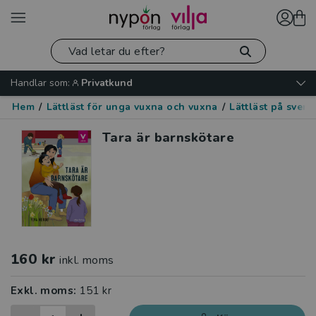
Handlar som:
Privatkund
Hem
/
Lättläst för unga vuxna och vuxna
/
Lättläst på sven
Tara är barnskötare
160 kr
inkl. moms
Exkl. moms:
151 kr