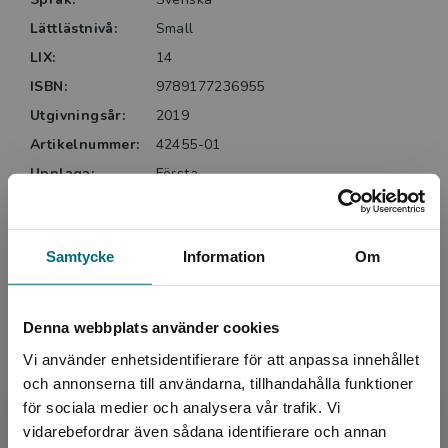
Lättlästnivå:
Small
LIX:
14
ISBN:
9789177236955
Utgivningsår:
2019
Artikelnummer:
42455-01
Upplaga:
Första
Sidantal:
40
Köp- och leveransvillkor
Samtycke
Information
Om
Denna webbplats använder cookies
Upphovspersoner
Vi använder enhetsidentifierare för att anpassa innehållet
och annonserna till användarna, tillhandahålla funktioner
för sociala medier och analysera vår trafik. Vi
Begränsad fraktregion
vidarebefordrar även sådana identifierare och annan