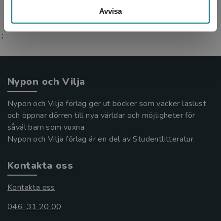
Avvisa
;
Nypon och Vilja
Nypon och Vilja förlag ger ut böcker som väcker läslust
och öppnar dörren till nya världar och möjligheter för
såväl barn som vuxna.
Nypon och Vilja förlag är en del av Studentlitteratur.
Kontakta oss
Kontakta oss
046-31 20 00