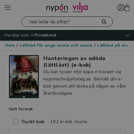
Handlar som:
Privatkund
Hem
/
Lättläst för unga vuxna och vuxna
/
Lättläst på sven
Hanteringen av odöda
(lättläst) (e-bok)
Du kan tyvärr inte köpa e-böcker via
nyponochviljaforlag.se. Beställ din e-
bok genom att klicka på någon av våra
återförsäljare.
Valt format
Tryckt bok
192 kr inkl. moms