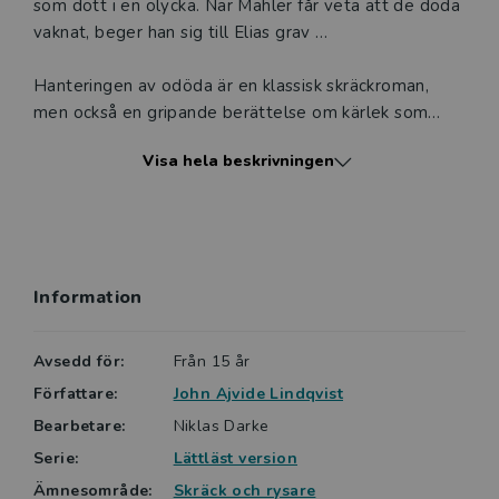
som dött i en olycka. När Mahler får veta att de döda
vaknat, beger han sig till Elias grav …
Hanteringen av odöda är en klassisk skräckroman,
men också en gripande berättelse om kärlek som
trotsar själva döden.
Visa hela beskrivningen
Lättlästa böcker från Vilja är ofta något kortare, har
alltid ett lättare språk och ett innehåll anpassat för
en vuxen läsare. Viljas böcker är indelade i sex nivåer,
XS-XXL. Hanteringen av odöda ligger på nivå XL.
Information
Avsedd för:
Från 15 år
Författare:
John Ajvide Lindqvist
Bearbetare:
Niklas Darke
Serie:
Lättläst version
Ämnesområde:
Skräck och rysare