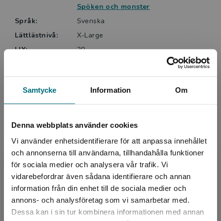
Spöken och monster
Språk:
Svenska
Lättlästnivå:
X-Large
LIX:
20
ISBN:
9789179497736
Utgivningsår:
2024
Samtycke
Information
Om
Artikelnummer:
47192-EB01
Upplaga:
Första
Denna webbplats använder cookies
Vi använder enhetsidentifierare för att anpassa innehållet
Upphovspersoner
och annonserna till användarna, tillhandahålla funktioner
för sociala medier och analysera vår trafik. Vi
Begränsad fraktregion
vidarebefordrar även sådana identifierare och annan
information från din enhet till de sociala medier och
annons- och analysföretag som vi samarbetar med.
Dessa kan i sin tur kombinera informationen med annan