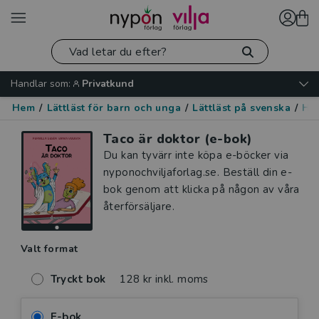
Handlar som:
Privatkund
Hem
/
Lättläst för barn och unga
/
Lättläst på svenska
/
Hu
Taco är doktor (e-bok)
Du kan tyvärr inte köpa e-böcker via
nyponochviljaforlag.se. Beställ din e-
bok genom att klicka på någon av våra
återförsäljare.
Valt format
Tryckt bok
128 kr inkl. moms
E-bok