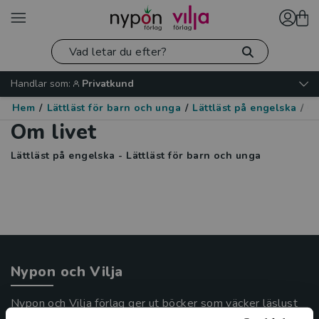
Handlar som:
Privatkund
Hem
/
Lättläst för barn och unga
/
Lättläst på engelska
/
Om
Om livet
Lättläst på engelska - Lättläst för barn och unga
Nypon och Vilja
Nypon och Vilja förlag ger ut böcker som väcker läslust