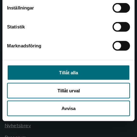
Inställningar
046-31 21 00
Kontakta kundservice
Frågor och svar
Statistik
Köpvillkor
Marknadsföring
Stäng
Allmänna länkar
Om oss
Tillåt alla
Cookies
Cookieinställningar
Tillåt urval
GDPR och personuppgifter
Avvisa
Lediga tjänster
Nyhetsbrev