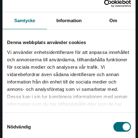
och öppnar dörren till nya världar och möjligheter för
såväl barn som vuxna.
Nypon och Vilja förlag är en del av Studentlitteratur.
Samtycke
Information
Om
Kontakta oss
Denna webbplats använder cookies
Kontakta oss
Vi använder enhetsidentifierare för att anpassa innehållet
046-31 20 00
och annonserna till användarna, tillhandahålla funktioner
för sociala medier och analysera vår trafik. Vi
Box 141
Begränsad fraktregion
vidarebefordrar även sådana identifierare och annan
221 00 Lund
information från din enhet till de sociala medier och
annons- och analysföretag som vi samarbetar med.
Besöksadress:
Dessa kan i sin tur kombinera informationen med annan
Åkergränden 1
information som du har tillhandahållit eller som de har
Det verkar som att du besöker
samlat in när du har använt deras tjänster.
nyponochviljaforlag.se via en enhet utanför
Samtyckesval
Kundservice
Sverige. Vi erbjuder inte leveranser utanför
Nödvändig
Sverige. För att kunna slutföra ett köp måste
Kontakta kundservice
leveransadressen vara i Sverige.