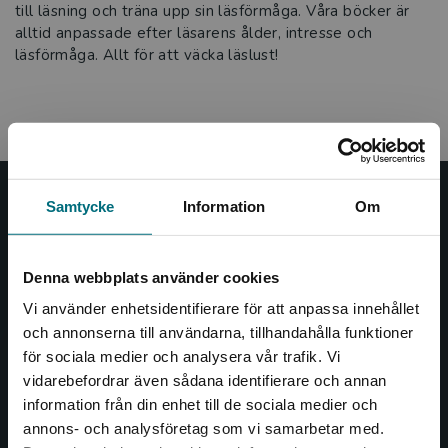
till läsning och träna upp sin läsförmåga. Våra böcker är
alltid anpassade efter läsarens ålder, intresse och
läsförmåga. Allt för att väcka läslust!
Samtycke
Information
Om
Nypon och Vilja
Nypon och Vilja förlag ger ut böcker som väcker läslust
Denna webbplats använder cookies
och öppnar dörren till nya världar och möjligheter för
såväl barn som vuxna.
Vi använder enhetsidentifierare för att anpassa innehållet
Nypon och Vilja förlag är en del av Studentlitteratur.
och annonserna till användarna, tillhandahålla funktioner
för sociala medier och analysera vår trafik. Vi
Begränsad fraktregion
Kontakta oss
vidarebefordrar även sådana identifierare och annan
information från din enhet till de sociala medier och
Kontakta oss
annons- och analysföretag som vi samarbetar med.