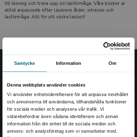
till läsning och träna upp sin läsförmåga. Våra böcker är
alltid anpassade efter läsarens ålder, intresse och
läsförmåga. Allt för att väcka läslust!
Samtycke
Information
Om
Nypon och Vilja
Nypon och Vilja förlag ger ut böcker som väcker läslust
Denna webbplats använder cookies
och öppnar dörren till nya världar och möjligheter för
såväl barn som vuxna.
Vi använder enhetsidentifierare för att anpassa innehållet
Nypon och Vilja förlag är en del av Studentlitteratur.
och annonserna till användarna, tillhandahålla funktioner
för sociala medier och analysera vår trafik. Vi
Begränsad fraktregion
Kontakta oss
vidarebefordrar även sådana identifierare och annan
information från din enhet till de sociala medier och
Kontakta oss
annons- och analysföretag som vi samarbetar med.