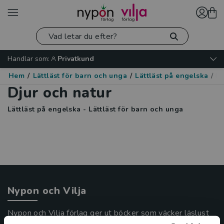
Handlar som:
Privatkund
Hem
/
Lättläst för barn och unga
/
Lättläst på engelska
/
Dj
Djur och natur
Lättläst på engelska - Lättläst för barn och unga
Nypon och Vilja
Nypon och Vilja förlag ger ut böcker som väcker läslust