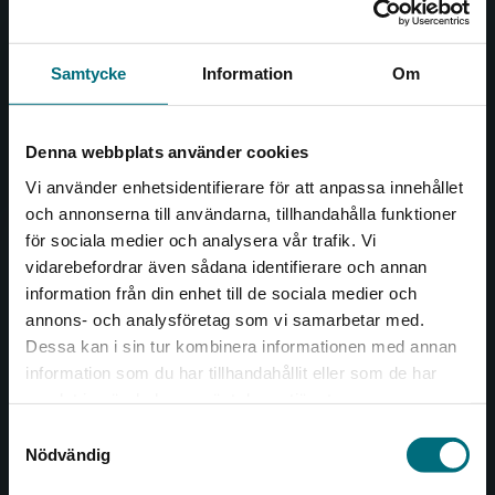
och öppnar dörren till nya världar och möjligheter för
såväl barn som vuxna.
Nypon och Vilja förlag är en del av Studentlitteratur.
Samtycke
Information
Om
Kontakta oss
Denna webbplats använder cookies
Kontakta oss
Vi använder enhetsidentifierare för att anpassa innehållet
046-31 20 00
och annonserna till användarna, tillhandahålla funktioner
för sociala medier och analysera vår trafik. Vi
Box 141
Begränsad fraktregion
vidarebefordrar även sådana identifierare och annan
221 00 Lund
information från din enhet till de sociala medier och
annons- och analysföretag som vi samarbetar med.
Besöksadress:
Dessa kan i sin tur kombinera informationen med annan
Åkergränden 1
information som du har tillhandahållit eller som de har
Det verkar som att du besöker
samlat in när du har använt deras tjänster.
nyponochviljaforlag.se via en enhet utanför
Samtyckesval
Kundservice
Sverige. Vi erbjuder inte leveranser utanför
Nödvändig
Sverige. För att kunna slutföra ett köp måste
Kontakta kundservice
leveransadressen vara i Sverige.