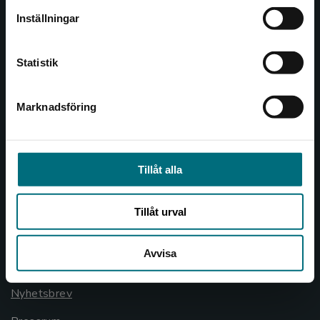
Inställningar
046-31 21 00
Kontakta kundservice
Frågor och svar
Statistik
Köpvillkor
Marknadsföring
Stäng
Allmänna länkar
Om oss
Tillåt alla
Cookies
Cookieinställningar
Tillåt urval
GDPR och personuppgifter
Avvisa
Lediga tjänster
Nyhetsbrev