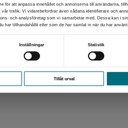
e för att anpassa innehållet och annonserna till användarna, tillh
Det verkar som att du besöker nyponochviljaforlag.se via
vår trafik. Vi vidarebefordrar även sådana identifierare och anna
en enhet utanför Sverige. Vi erbjuder inte leveranser
nnons- och analysföretag som vi samarbetar med. Dessa kan i sin
utanför Sverige. För att kunna slutföra ett köp måste
har tillhandahållit eller som de har samlat in när du har använt 
leveransadressen vara i Sverige.
Kontakta kundservice
Inställningar
Statistik
Stäng
Tillåt urval