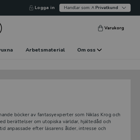
Logga in
Handlar som:
Privatkund
Varukorg
vuxna
Arbetsmaterial
Om oss
ännande böcker av fantasyexperter som Niklas Krog och
med berättelser om utopiska världar, hjältedåd och
id anpassade efter läsarens ålder, intresse och