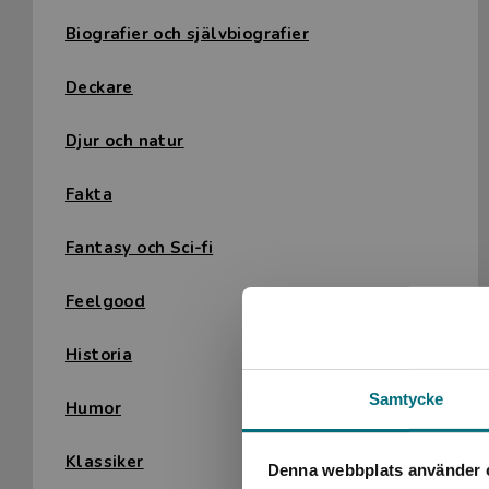
Biografier och självbiografier
Deckare
Djur och natur
Fakta
Fantasy och Sci-fi
Feelgood
Historia
Samtycke
Humor
Klassiker
Denna webbplats använder 