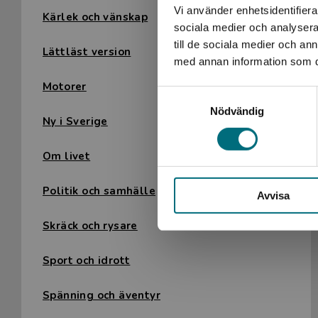
Vi använder enhetsidentifierar
Kärlek och vänskap
sociala medier och analysera 
till de sociala medier och a
Lättläst version
med annan information som du 
Motorer
Samtyckesval
Nödvändig
Ny i Sverige
Om livet
Politik och samhälle
Avvisa
Skräck och rysare
Sport och idrott
Spänning och äventyr