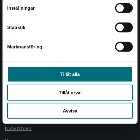
Inställningar
046-31 21 00
Kontakta kundservice
Frågor och svar
Statistik
Köpvillkor
Marknadsföring
Stäng
Allmänna länkar
Om oss
Tillåt alla
Cookies
Cookieinställningar
Tillåt urval
GDPR och personuppgifter
Avvisa
Lediga tjänster
Nyhetsbrev