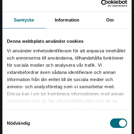
och öppnar dörren till nya världar och möjligheter för
såväl barn som vuxna.
Nypon och Vilja förlag är en del av Studentlitteratur.
Samtycke
Information
Om
Kontakta oss
Denna webbplats använder cookies
Kontakta oss
Vi använder enhetsidentifierare för att anpassa innehållet
046-31 20 00
och annonserna till användarna, tillhandahålla funktioner
för sociala medier och analysera vår trafik. Vi
Box 141
Begränsad fraktregion
vidarebefordrar även sådana identifierare och annan
221 00 Lund
information från din enhet till de sociala medier och
annons- och analysföretag som vi samarbetar med.
Besöksadress:
Dessa kan i sin tur kombinera informationen med annan
Åkergränden 1
information som du har tillhandahållit eller som de har
Det verkar som att du besöker
samlat in när du har använt deras tjänster.
nyponochviljaforlag.se via en enhet utanför
Samtyckesval
Kundservice
Sverige. Vi erbjuder inte leveranser utanför
Nödvändig
Sverige. För att kunna slutföra ett köp måste
Kontakta kundservice
leveransadressen vara i Sverige.