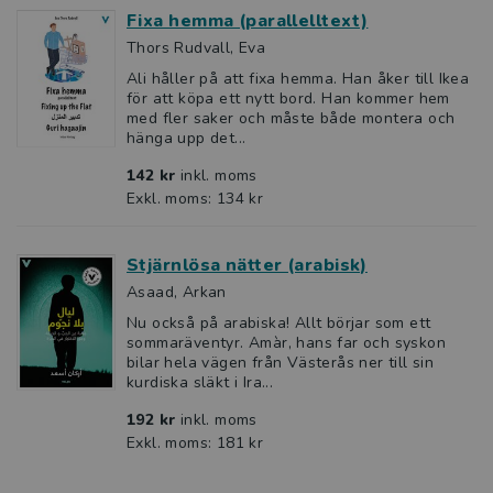
Fixa hemma (parallelltext)
Thors Rudvall, Eva
Ali håller på att fixa hemma. Han åker till Ikea
för att köpa ett nytt bord. Han kommer hem
med fler saker och måste både montera och
hänga upp det...
142 kr
inkl. moms
Exkl. moms: 134 kr
Stjärnlösa nätter (arabisk)
Asaad, Arkan
Nu också på arabiska! Allt börjar som ett
sommaräventyr. Amàr, hans far och syskon
bilar hela vägen från Västerås ner till sin
kurdiska släkt i Ira...
192 kr
inkl. moms
Exkl. moms: 181 kr