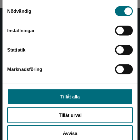
Samtyckesval
Sverige. Vi erbjuder inte leveranser utanför
Nödvändig
Sverige. För att kunna slutföra ett köp måste
leveransadressen vara i Sverige.
Nypon och Vilja
Inställningar
Kontakta kundservice
Nypon och Vilja förlag ger ut böcker som väcker läslust
och öppnar dörren till nya världar och möjligheter för
Statistik
såväl barn som vuxna.
Nypon och Vilja förlag är en del av Studentlitteratur.
Marknadsföring
Stäng
Kontakta oss
Kontakta oss
Tillåt alla
046-31 20 00
Box 141
Tillåt urval
221 00 Lund
Avvisa
Besöksadress: