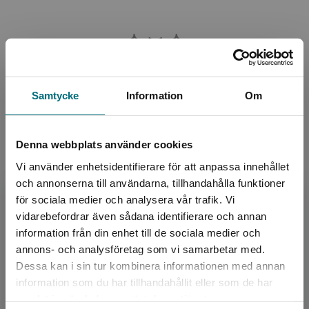
Samtycke
Information
Om
Denna webbplats använder cookies
Allt har laddats in!
Vi använder enhetsidentifierare för att anpassa innehållet
och annonserna till användarna, tillhandahålla funktioner
för sociala medier och analysera vår trafik. Vi
2
av
2
Begränsad fraktregion
vidarebefordrar även sådana identifierare och annan
information från din enhet till de sociala medier och
annons- och analysföretag som vi samarbetar med.
Dessa kan i sin tur kombinera informationen med annan
information som du har tillhandahållit eller som de har
Det verkar som att du besöker
samlat in när du har använt deras tjänster.
nyponochviljaforlag.se via en enhet utanför