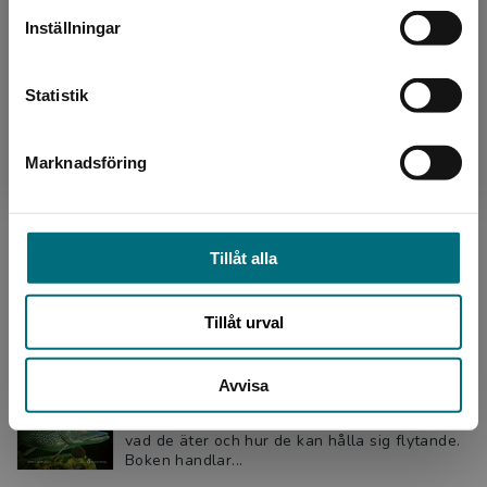
fungerar. Hur de andas, hur de håller värmen,
vad de äter och hur de kan hålla sig flytande.
Inställningar
Boken handlar...
Kontakta kundservice
Statistik
Fakta om fiske (e-bok)
Marknadsföring
Stäng
Dömstedt, Tomas
Att fiska har i alla tider varit ett sätt att skaffa
mat. Men för många är fiske numera ett nöje.
Här får vi veta hur man fiskar på olika sätt.
Tillåt alla
Vil...
Tillåt urval
Fakta om fiskar
Dömstedt, Tomas
Avvisa
Här får vi lära oss hur fiskar lever och
fungerar. Hur de andas, hur de håller värmen,
vad de äter och hur de kan hålla sig flytande.
Boken handlar...