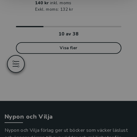
140 kr
inkl. moms
Exkl. moms: 132 kr
10
av
38
Visa fler
Nypon och Vilja
Nypon och Vilja förlag ger ut böcker som väcker läslust