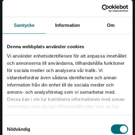
Nypon och Vilja förlag ger ut böcker som väcker läslust
och öppnar dörren till nya världar och möjligheter för
såväl barn som vuxna.
Nypon och Vilja förlag är en del av Studentlitteratur.
Samtycke
Information
Om
Kontakta oss
Denna webbplats använder cookies
Kontakta oss
Vi använder enhetsidentifierare för att anpassa innehållet
och annonserna till användarna, tillhandahålla funktioner
046-31 20 00
för sociala medier och analysera vår trafik. Vi
Begränsad fraktregion
Box 141
vidarebefordrar även sådana identifierare och annan
221 00 Lund
information från din enhet till de sociala medier och
annons- och analysföretag som vi samarbetar med.
Besöksadress:
Dessa kan i sin tur kombinera informationen med annan
Åkergränden 1
information som du har tillhandahållit eller som de har
Det verkar som att du besöker
samlat in när du har använt deras tjänster.
nyponochviljaforlag.se via en enhet utanför
Samtyckesval
Sverige. Vi erbjuder inte leveranser utanför
Kundservice
Nödvändig
Sverige. För att kunna slutföra ett köp måste