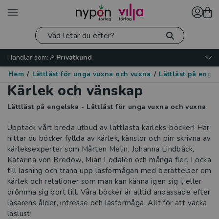
Handlar som:
Privatkund
Hem
/
Lättläst för unga vuxna och vuxna
/
Lättläst på enge
Kärlek och vänskap
Lättläst på engelska - Lättläst för unga vuxna och vuxna
Upptäck vårt breda utbud av lättlästa kärleks-böcker! Här
hittar du böcker fyllda av kärlek, känslor och pirr skrivna av
kärleksexperter som Mårten Melin, Johanna Lindbäck,
Katarina von Bredow, Mian Lodalen och många fler. Locka
till läsning och träna upp läsförmågan med berättelser om
kärlek och relationer som man kan känna igen sig i, eller
drömma sig bort till. Våra böcker är alltid anpassade efter
läsarens ålder, intresse och läsförmåga. Allt för att väcka
läslust!