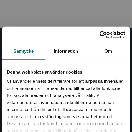
Nypon och Vilja
Samtycke
Information
Om
Nypon och Vilja förlag ger ut böcker som väcker läslust
och öppnar dörren till nya världar och möjligheter för
såväl barn som vuxna.
Denna webbplats använder cookies
Nypon och Vilja förlag är en del av Studentlitteratur.
Vi använder enhetsidentifierare för att anpassa innehållet
och annonserna till användarna, tillhandahålla funktioner
Kontakta oss
för sociala medier och analysera vår trafik. Vi
Begränsad fraktregion
vidarebefordrar även sådana identifierare och annan
Kontakta oss
information från din enhet till de sociala medier och
annons- och analysföretag som vi samarbetar med.
046-31 20 00
Dessa kan i sin tur kombinera informationen med annan
Box 141
information som du har tillhandahållit eller som de har