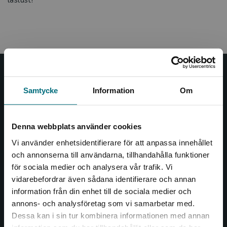
läslust!
Nypon och Vilja
Samtycke
Information
Om
Nypon och Vilja förlag ger ut böcker som väcker läslust
och öppnar dörren till nya världar och möjligheter för
såväl barn som vuxna.
Denna webbplats använder cookies
Nypon och Vilja förlag är en del av Studentlitteratur.
Vi använder enhetsidentifierare för att anpassa innehållet
och annonserna till användarna, tillhandahålla funktioner
Kontakta oss
för sociala medier och analysera vår trafik. Vi
Begränsad fraktregion
vidarebefordrar även sådana identifierare och annan
Kontakta oss
information från din enhet till de sociala medier och
annons- och analysföretag som vi samarbetar med.
046-31 20 00
Dessa kan i sin tur kombinera informationen med annan